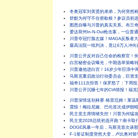
冬奥冠军刘美贤的弟弟，为何突然称霸加州女子体
舒默为何守不住密歇根？参议员初选进步派爆
图恩自曝与川普的真实关系。布兰奇确认闯
爱达荷州In-N-Out枪击案，一位普通人却迎
川普夺冠打脸左媒！MAGA反叛者大集结
最高法院一纸判决，竟让6万人冲向西班牙
川普公开反对自己任命的检察官！倒影池案突
白宫秘密会议曝光，中期选举策略转向？川普
川普邀他进白宫！16岁少年巨浪中死死抓
马斯克重启政治行动委员会，巨资支持川普中期
福奇111次拒答！保罗怒了：下周投票藐视国会
川普公开沉睡七年的CIA情报！福克斯追查
川普深情送别林赛·格雷厄姆！莱温斯基为何公开感
震惊！梅拉尼娅、巴伦首次成伊朗暗S目标
民主党主席情绪失控！川普为何猛攻CNN
民主党2028总统初选开跑？南卡取代爱荷华成
DOGE风暴一年后，马斯克首次谈那段经历
F-1签证制度突然大变，卢比奥对留学生下逐