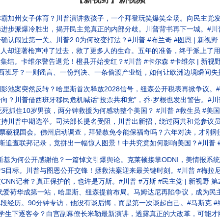
育？川普演讲救孩子，一个拜登玩笑爆笑全场。向民主党发出11月警告。#刘美贤 #川普 #民主
冷胜出，揭开民主党真正的内部分歧。川普背书再下一城。#川普 #民主党初选 #密歇根 
过第一关。川普2.0为何改变打法？#川普 #布兰奇 #图恩 | 新视野 第24
著枪声冲了过去，救了更多人的生命。五年的准备，终于派上了用场。#枪击案 #InNOut #英
。卡维尔警告退党！橙县开始变红？#川普 #卡尔森 #卡维尔 | 新视野 第24
？一则谣言、一份判决、一条偷渡产业链，如何让欧洲边境瞬间失控？#最高法院 #西班
然反转？哈里斯首次释放2028信号，纽森公开税表再掀争议。#川普 #哈里斯 #倒影池
借西班牙移民危机喊话“投票共和党”，乔·罗根也发出警告。#川普 #共和党 #中期选举 
住10岁男孩，两分钟救援为何感动整个美国？ #川普 #救生员 #美国精神 | 
选举。司法部长提名受阻，川普出新招，绕过两共和党参议员！#川普 #马斯克 #共和党 
。佛州启动调查，拜登赦免令能保福奇吗？六年对决，才刚刚开始。#福奇 #兰德保罗 #第五修正
联邦记录，竟拼出一幅惊人图景！中共究竟如何影响美国？#川普 #辛格姆 #福克斯 
谢他？一篇悼文引爆舆论。克莱顿接掌ODNI，美情报系统将迎来剧变？#格雷厄姆 #川普 #克莱
。川普与图恩公开交锋！拯救法案迎来最关键时刻。#川普 #梅拉尼娅 #巴伦 |
记者？真正保护的，也许是万斯。#川普 #万斯 #民主党 | 新视野 第2461
第一站，哈里斯、纽森提前布局。马姆达尼再陷争议，成为民主党未来新面孔？#民主党 #纽森 #马姆
。90分钟专访，他没有谈后悔，而是第一次谈起自己。#马斯克 #经济学人 #川普 
客令？白宫副幕僚长米勒最新演讲，透露真正的大改革，可能才刚刚开始。#米勒 #F1 #卢比