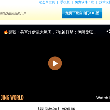
动态网主页
|
手机版
|
免费软件下载
|
技术支
免费下载自由门8.05版
【远见快评】新视频