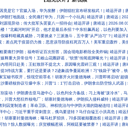
官媒入场，华为发酵；伊朗猖狂宣布研发核武！| 靖远开讲 | 唐靖远 | 2026.08.05
地面战；全民痛打华为，只因一个小玩具| 靖远开讲 | 唐靖远 | 2026.0
现异动；传大批军头罢宴八一招待会| 靖远开讲 | 唐靖远 | 2026.08.0
时间”开启，他才是最后杀招？中东狂飙再起，以色列要加入了？| 靖远开讲 | 唐靖远 | 20
真威胁，习要掀桌？三派激斗，五中要“从严治习”？| 靖远开讲 | 唐靖远 | 2026
苗仍力推；恶意误导防疫枉死百万人！美军重启轰炸，美伊战争俄乌化？| 靖远开讲 | 唐靖远 | 20
痛打伊朗；福奇听证百次拒答，国会现电影桥段全美炸锅| 靖远开讲 | 唐靖远 |
常信号！王岐山花圈辟谣，“软禁”传闻底牌曝光？| 靖远开讲 | 唐靖远 | 2026.
赴美；王虹致辞不提北大，原因曝光震碎三观！| 靖远开讲 | 唐靖远 | 2026.0
打还是要谈？2迹象战争蔓延欧洲！习“钱袋子”被夺，铁杆旧部又抓 | 靖远开讲 | 唐靖远 | 20
，惊现空前罪名！胡塞开火封曼德海峡，川普即将启动“超级史诗狂怒” | 靖远开讲 | 唐靖远 |
爆中东；川普“1：1”打击启动，伊朗拿出防空惊人武器 | 靖远开讲 | 唐靖远 | 2026
击亚马逊中心，以色列全力备战；习上海被“泼冷水”，马兴瑞手套被抓 | 靖远开讲 | 唐靖远 |
怒狂炸核电厂；胡塞封曼德海峡，伊朗拟入侵科威特 | 靖远开讲 | 唐靖远 | 202
笼制造者｜革命卫队、神权统治与中伊防火墙的隐秘连结 | 靖远开讲 | 唐靖远 |
习近平重手背刺普京，俄乌要逆转？马仔自缢王小洪高危 | 靖远开讲 | 唐靖远 | 2
曼德海峡；曝马杜罗招供，70多国被颠覆政权 | 靖远开讲 | 唐靖远 | 2026.0
人数据曝光；庆贺横幅惹祸，阿根廷要被禁赛？ | 靖远开讲 | 唐靖远 | 202