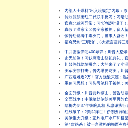
内部人士爆料“出入境规定”内幕：原因竟是它？
传刘源领衔红二代联手反习；习暗助伊朗打
官宣北戴河异常；习“护城河”没了！刘源
真假？温家宝又传全家被抓，多人坠楼！“北戴河
惊传胡锦涛中毒灭门，当事人辟谣！假爆料暗藏
福奇恐怖“三明治”，6大谎言震碎三观：差点死于疫
中共密援伊朗400导弹；川普大怒爆粗要
史无前例！习缺席唐山祭祀典礼，官媒释重大异
川普停战隐情曝光；大的来了？小泽内塔同日
美军突停打击，传内塔要访美，川普提3停战方案，要
广西遇难近2万！官方强酸灭迹；温家宝秘书双开
重创习思想！习头号笔杆子被抓；美沙重磅核协议引
全面升级：川普要炸镐山，警告胡塞别妄动！伊朗袭
全面战争！中俄暗助伊朗美军再阵亡，川普大
哈梅内伊37年铁腕真相 从忠诚执行者到囚
红线破了：2美军阵亡！伊朗要炸迪拜中心；
美伊重大升级：互炸电厂水厂和桥梁！胡塞要封
第4次绝杀！被一言激怒的梅西有多可怕？惊