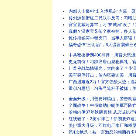
内部人士爆料“出入境规定”内幕：原因竟是它？
传刘源领衔红二代联手反习；习暗助伊朗打
官宣北戴河异常；习“护城河”没了！刘源
真假？温家宝又传全家被抓，多人坠楼！“北戴河
惊传胡锦涛中毒灭门，当事人辟谣！假爆料暗藏
福奇恐怖“三明治”，6大谎言震碎三观：差点死于疫
中共密援伊朗400导弹；川普大怒爆粗要
史无前例！习缺席唐山祭祀典礼，官媒释重大异
川普停战隐情曝光；大的来了？小泽内塔同日
美军突停打击，传内塔要访美，川普提3停战方案，要
广西遇难近2万！官方强酸灭迹；温家宝秘书双开
重创习思想！习头号笔杆子被抓；美沙重磅核协议引
全面升级：川普要炸镐山，警告胡塞别妄动！伊朗袭
全面战争！中俄暗助伊朗美军再阵亡，川普大
哈梅内伊37年铁腕真相 从忠诚执行者到囚
红线破了：2美军阵亡！伊朗要炸迪拜中心；
美伊重大升级：互炸电厂水厂和桥梁！胡塞要封
第4次绝杀！被一言激怒的梅西有多可怕？惊