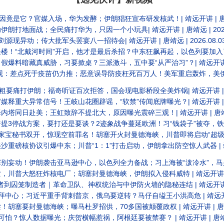
官媒入场，华为发酵；伊朗猖狂宣布研发核武！| 靖远开讲 | 唐靖远 | 2026.08.05
地面战；全民痛打华为，只因一个小玩具| 靖远开讲 | 唐靖远 | 2026.0
现异动；传大批军头罢宴八一招待会| 靖远开讲 | 唐靖远 | 2026.08.0
时间”开启，他才是最后杀招？中东狂飙再起，以色列要加入了？| 靖远开讲 | 唐靖远 | 20
真威胁，习要掀桌？三派激斗，五中要“从严治习”？| 靖远开讲 | 唐靖远 | 2026
苗仍力推；恶意误导防疫枉死百万人！美军重启轰炸，美伊战争俄乌化？| 靖远开讲 | 唐靖远 | 20
痛打伊朗；福奇听证百次拒答，国会现电影桥段全美炸锅| 靖远开讲 | 唐靖远 |
常信号！王岐山花圈辟谣，“软禁”传闻底牌曝光？| 靖远开讲 | 唐靖远 | 2026.
赴美；王虹致辞不提北大，原因曝光震碎三观！| 靖远开讲 | 唐靖远 | 2026.0
打还是要谈？2迹象战争蔓延欧洲！习“钱袋子”被夺，铁杆旧部又抓 | 靖远开讲 | 唐靖远 | 20
，惊现空前罪名！胡塞开火封曼德海峡，川普即将启动“超级史诗狂怒” | 靖远开讲 | 唐靖远 |
爆中东；川普“1：1”打击启动，伊朗拿出防空惊人武器 | 靖远开讲 | 唐靖远 | 2026
击亚马逊中心，以色列全力备战；习上海被“泼冷水”，马兴瑞手套被抓 | 靖远开讲 | 唐靖远 |
怒狂炸核电厂；胡塞封曼德海峡，伊朗拟入侵科威特 | 靖远开讲 | 唐靖远 | 202
笼制造者｜革命卫队、神权统治与中伊防火墙的隐秘连结 | 靖远开讲 | 唐靖远 |
习近平重手背刺普京，俄乌要逆转？马仔自缢王小洪高危 | 靖远开讲 | 唐靖远 | 2
曼德海峡；曝马杜罗招供，70多国被颠覆政权 | 靖远开讲 | 唐靖远 | 2026.0
人数据曝光；庆贺横幅惹祸，阿根廷要被禁赛？ | 靖远开讲 | 唐靖远 | 202