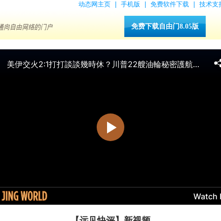
动态网主页
|
手机版
|
免费软件下载
|
技术支
免费下载自由门8.05版
【远见快评】新视频