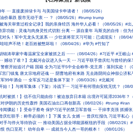
 ⋯ 直接废掉绿卡与 与美国绿卡申请者！（08/05/26）
跌 股市无动于衷 ⋯ ？（08/05/26）#trump trump
被海关审查过程全记录】我的亲身经历 海外华人必看！（08/05/26）#出
异功能：灵魂与肉身灵性式切割 分离 ⋯ 源自童年 马斯克的自传：但为什么
对头！军中无龙头无派系 ⋯ 少壮派将官灭习可能：已成现实！（08/04/2
哇哇声不绝！老百姓被憋坏啦！（08/04/26）#华为 #竹知了
锦涛举家中毒温家宝全家被抓之后 ⋯⋯（08/04/26）#习近平 #王岐山 
 撼动了谁？】北戴河会议进入头一天 ⋯ 习近平联手曾庆红与曾经的保习派：开打
察开始追讨户籍 国籍 全为习近平5中全会称帝-党主席：落到实处！（08/
 唐太宗地府还魂 ⋯ 阴曹地府有来路 无去路阴间众神假公济私平添阳寿于太宗 ⋯ 全为久
9年酒会 ⋯ 全军反习还是集体下架？（08/03/26）#北戴河
开始！】与将军集体（下架）冷战下⋯ 习近平有何理由安枕无忧？（08/03
时被抓！】信不信只能由你！被迫放弃日本籍 出境许可延滞2036年？（08
的历史性轰炸 美国石油出口再创新高（08/02/26）#trump #iran
起！】受命于蔡奇 保护习近平的禁卫军首领 ⋯ 干掉李克强 抓捕张又侠：然后呢？（08
庆红联手：称帝必须的！】下属 女儿 女婿 ⋯ 曾庆红报仇 习近平私心（07/
停火等待协议 ⋯ 推动美国占据全球能源枢纽的手段（08/02/26）#trump 
伤口至死！ 幼年自卑 ⋯ 成就当今人杰一哥的根本！ （08/01/26）