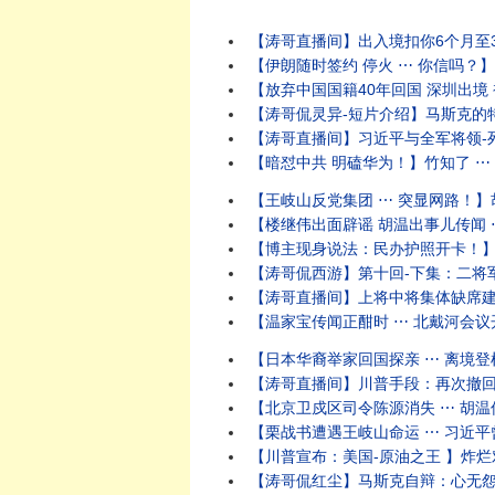
【涛哥直播间】出入境扣你6个月至3年
【伊朗随时签约 停火 ⋯ 你信吗？】油价暴
【放弃中国国籍40年回国 深圳出境 
【涛哥侃灵异-短片介绍】马斯克的特
【涛哥直播间】习近平与全军将领-死
【暗怼中共 明磕华为！】竹知了 ⋯ 
【王岐山反党集团 ⋯ 突显网路！】胡
【楼继伟出面辟谣 胡温出事儿传闻 ⋯
【博主现身说法：民办护照开卡！】警
【涛哥侃西游】第十回-下集：二将军宫门镇鬼
【涛哥直播间】上将中将集体缺席建军9
【温家宝传闻正酣时 ⋯ 北戴河会议
【日本华裔举家回国探亲 ⋯ 离境登机
【涛哥直播间】川普手段：再次撤回对伊朗
【北京卫戍区司令陈源消失 ⋯ 胡温传闻骤
【栗战书遭遇王岐山命运 ⋯ 习近平曾
【川普宣布：美国-原油之王 】炸烂对手与
【涛哥侃红尘】马斯克自辩：心无怨恨 