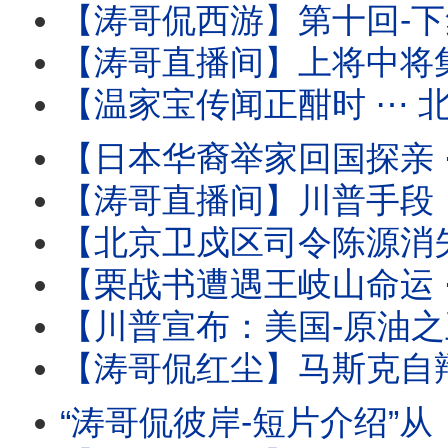
【涛哥侃西游】第十回-下集：二将军宫门镇鬼 唐太宗地府还魂 ⋯ 阴曹地府有
【涛哥直播间】上将中将集体缺席建军99年酒会 
【温家宝传闻正酣时 ⋯ 北戴河会议开始！】与将军集体（
【日本华裔举家回国探亲 ⋯ 离境登机时被抓！】信不信只能由
【涛哥直播间】川普手段：再次撤回对伊朗的历史性轰炸 
【北京卫戍区司令陈源消失 ⋯ 胡温传闻骤起！】受命于蔡奇 保护习近平的禁卫
【栗战书遭遇王岐山命运 ⋯ 习近平曾庆红联手：称帝必须的！】下
【川普宣布：美国-原油之王 】炸烂对手与停火等待协议 ⋯ 推动美
【涛哥侃红尘】马斯克自辩：心无怨恨 伤口至死！ 
“涛哥侃彼岸-短片介绍”从《本能》翘腿女神到1%生死危机！莎