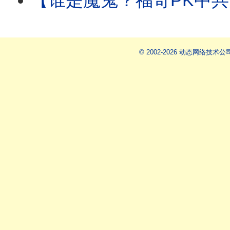
【谁是魔鬼？福奇PK中共国】福奇手握“特赦令+第五修正案”
© 2002-2026 动态网络技术公