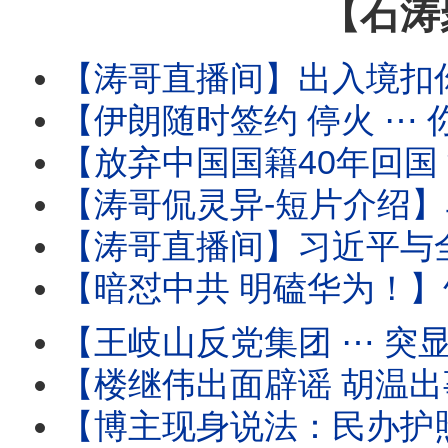
【石涛
【涛哥直播间】出入境扣你6个月至3年 ⋯ 直
【伊朗随时签约 停火 ⋯ 你信吗？】油价暴跌 股市
【放弃中国国籍40年回国 深圳出境 被海关审查过程全
【涛哥侃灵异-短片介绍】马斯克的特异功能：灵魂与肉身灵性式切割
【涛哥直播间】习近平与全军将领-死对头！军中无龙头无派系 
【暗怼中共 明磕华为！】竹知了 ⋯ 哇哇声不绝
【王岐山反党集团 ⋯ 突显网路！】胡锦涛举家中毒温家
【楼继伟出面辟谣 胡温出事儿传闻 ⋯ 撼动了谁？】北戴河会议进入头一
【博主现身说法：民办护照开卡！】警察开始追讨户籍 国籍 