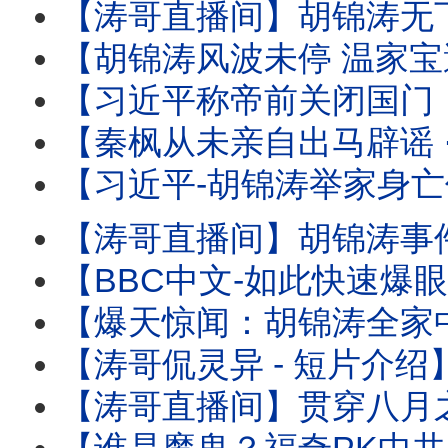
【涛哥直播间】胡锦涛无下文 ⋯ 习近平钓鱼可能有多大？ 北戴河-
【胡锦涛风波未停 温家宝遭满门抄斩！】习近平联手曾庆红 ⋯ 称帝
【习近平称帝前关闭国门：进出境新规！】中共国77周年前实
【秦枫从未亲自出马辟谣 ⋯ 辟谣论皆假借他人之手！ 】更传秦枫帐号被接管：爆料
【习近平-胡锦涛举家身亡传闻的最大受害者！ 】也是胡锦涛最凌厉的反
【涛哥直播间】胡锦涛事件：大多数不信却网路狂飙！当事人秦枫沉默 当局更暧昧
【BBC中文-如此快速爆眼介入：网传胡锦涛举家身亡 】原始消息“疑点重重”⋯
【爆天惊闻：胡锦涛全家中毒 已 ⋯！】网传爆料者秦枫-凤凰卫视台长 李肇星
【涛哥侃灵异 - 短片介绍】欧洲大火中 分散于法国义大利两座木制基
【涛哥直播间】贯穿八月之历史天象：宙斯之木星与魔鬼之冥王星 共