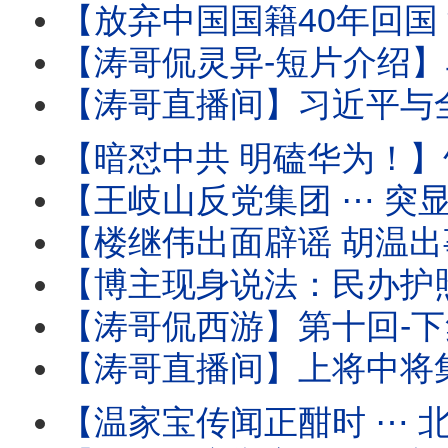
【放弃中国国籍40年回国 深圳出境 被海关审查过程全
【涛哥侃灵异-短片介绍】马斯克的特异功能：灵魂与肉身灵性式切割
【涛哥直播间】习近平与全军将领-死对头！军中无龙头无派系 
【暗怼中共 明磕华为！】竹知了 ⋯ 哇哇声不绝
【王岐山反党集团 ⋯ 突显网路！】胡锦涛举家中毒温家
【楼继伟出面辟谣 胡温出事儿传闻 ⋯ 撼动了谁？】北戴河会议进入头一
【博主现身说法：民办护照开卡！】警察开始追讨户籍 国籍 
【涛哥侃西游】第十回-下集：二将军宫门镇鬼 唐太宗地府还魂 ⋯ 阴曹地府有
【涛哥直播间】上将中将集体缺席建军99年酒会 
【温家宝传闻正酣时 ⋯ 北戴河会议开始！】与将军集体（