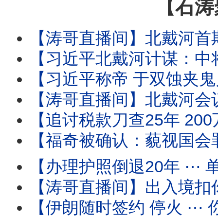
【石涛
【涛哥直播间】北戴河首期要务：中将上位填补上将
【习近平北戴河计谋：中将治军 张又侠五中全会祭旗】中少将补缺中 习近平
【习近平称帝 于双蚀夹鬼月 ⋯ 借妖魂江泽民百年纪念！】8月17日 胡锦
【涛哥直播间】北戴河会议撞上“双蚀夹鬼月”！天津大爆炸日撞上“日全蚀 ✕ 鬼门
【追讨税款刀查25年 200万富豪鬼节噩梦！】境外使用微博 微信等国
【福奇被确认：藐视国会罪成立！】参议院委员会“史
【办理护照倒退20年 ⋯ 单位介绍信！】人-税双杀瞬间到
【涛哥直播间】出入境扣你6个月至3年 ⋯ 直
【伊朗随时签约 停火 ⋯ 你信吗？】油价暴跌 股市