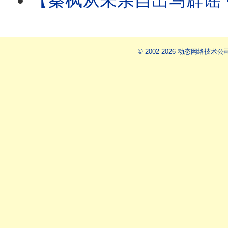
【秦枫从未亲自出马辟谣 ⋯ 辟谣论皆假借他人之手！ 】更传秦枫帐号被接管：爆料
© 2002-2026 动态网络技术公