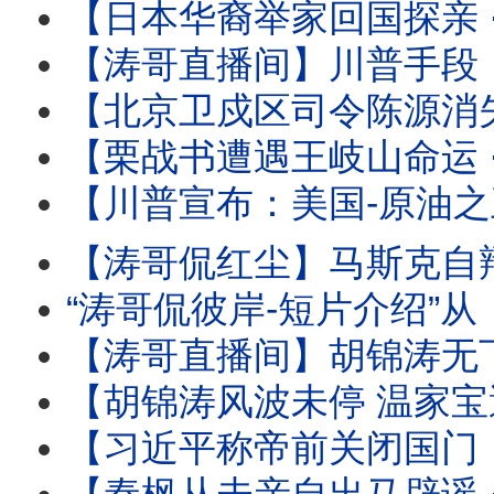
【日本华裔举家回国探亲 ⋯ 离境登机时被抓！】信不信只能由
【涛哥直播间】川普手段：再次撤回对伊朗的历史性轰炸 
【北京卫戍区司令陈源消失 ⋯ 胡温传闻骤起！】受命于蔡奇 保护习近平的禁卫
【栗战书遭遇王岐山命运 ⋯ 习近平曾庆红联手：称帝必须的！】下
【川普宣布：美国-原油之王 】炸烂对手与停火等待协议 ⋯ 推动美
【涛哥侃红尘】马斯克自辩：心无怨恨 伤口至死！ 
“涛哥侃彼岸-短片介绍”从《本能》翘腿女神到1%生死危机！莎
【涛哥直播间】胡锦涛无下文 ⋯ 习近平钓鱼可能有多大？ 北戴河-
【胡锦涛风波未停 温家宝遭满门抄斩！】习近平联手曾庆红 ⋯ 称帝
【习近平称帝前关闭国门：进出境新规！】中共国77周年前实