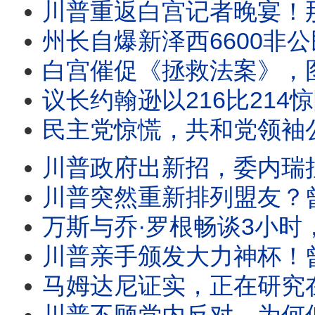
川普重返白宫记者晚宴！那篇三个月前中断的演讲，终于公开。为何与外界预想的
州长自爆新泽西6600非公民投票案，司法部要求彻查。共和党四人狙击
白宫催促《拯救法案》，图恩一句话把球踢回白宫。川普启动301关税，美国政策正
议长约翰逊以216比214惊险推进《拯救法案》。比尔·马赫警告：2028年
民主党惊慌，共和党领袖公开欢迎费特曼！馆长被问懵？国会质询史密森尼
川普政府出新招，委内瑞拉首轮民主过渡谈判8月1日启动。卢比奥深度介入，美国
川普突然重新排列盟友？曾反对他的英国新首相获公开称赞，加拿大却遭50%关税；格雷
万斯与乔·罗根畅谈3小时，究竟想告诉美国什么？年轻人买不起房，美国会诞
川普亲手颁发大力神杯！曾不懂足球的他，为何突然谈起梅西、C罗头头是道？原来巴伦才是他的
马姆达尼证实，正在研究在纽约逮捕以色列总理。民主党裂痕扩大。川普邀北美领导人看世界