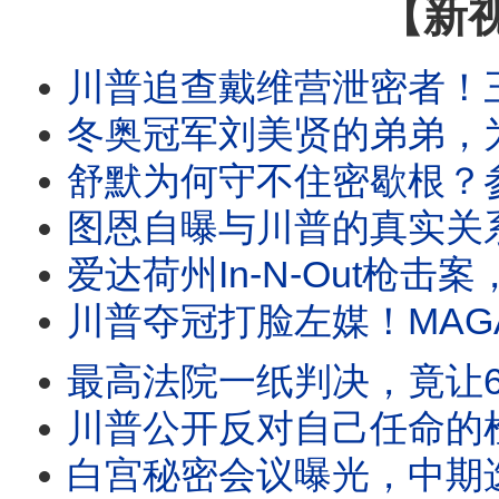
【新
川普追查戴维营泄密者！三种说法互相矛盾？白宫突然换路，美国首次禁止生
冬奥冠军刘美贤的弟弟，为何突然称霸加州女子体育？川普演讲救孩子，一个拜登玩笑爆笑全
舒默为何守不住密歇根？参议员初选进步派爆冷胜出，揭开民主党真正的内部分歧。
图恩自曝与川普的真实关系。布兰奇确认闯过第一关。川普2.0为何
爱达荷州In-N-Out枪击案，一位普通人却迎著枪声冲了过去，救了更多人的生命。五年
川普夺冠打脸左媒！MAGA反叛者大集结。卡维尔警告退党！橙县开始
最高法院一纸判决，竟让6万人冲向西班牙？一则谣言、一份判决、一条偷渡产
川普公开反对自己任命的检察官！倒影池案突然反转？哈里斯首次释放2028信号，
白宫秘密会议曝光，中期选举策略转向？川普借西班牙移民危机喊话“投票共和党”，