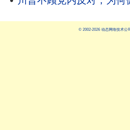
川普不顾党内反对，为何偏偏背书枕头哥竞选州长？西雅图检察官就职不到1小时，就被白宫
© 2002-2026 动态网络技术公