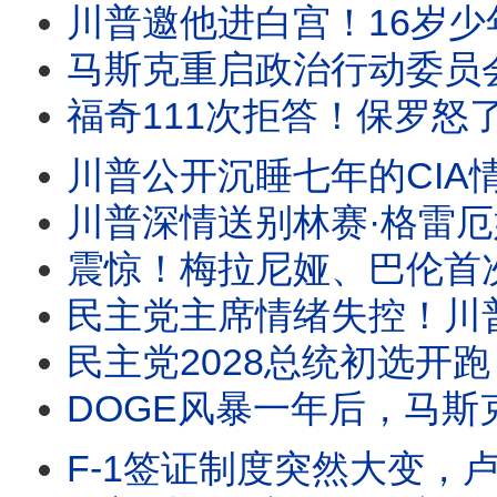
川普邀他进白宫！16岁少年巨浪中死死抓住10岁男孩，两分钟救援为何感
马斯克重启政治行动委员会，巨资支持川普中期选举。司法部长提名受阻，川普出新招
福奇111次拒答！保罗怒了：下周投票藐视国会。佛州启动调查，拜登赦免令能保福奇吗？
川普公开沉睡七年的CIA情报！福克斯追查联邦记录，竟拼出一幅惊人图景！中共
川普深情送别林赛·格雷厄姆！莱温斯基为何公开感谢他？一篇悼文引爆舆论。克莱顿接掌O
震惊！梅拉尼娅、巴伦首次成伊朗暗S目标。川普与图恩公开交锋！拯救法案迎
民主党主席情绪失控！川普为何猛攻CNN记者？真正保护的，也许
民主党2028总统初选开跑？南卡取代爱荷华成第一站，哈里斯、纽森提前布局。马姆达尼
DOGE风暴一年后，马斯克首次谈那段经历。90分钟专访，他没有谈后悔，而
F-1签证制度突然大变，卢比奥对留学生下逐客令？白宫副幕僚长米勒最新演讲，透露