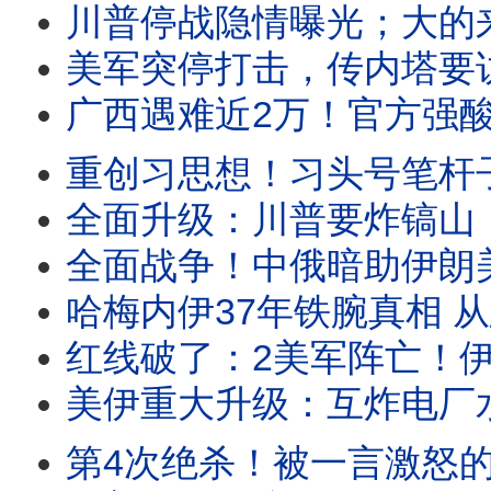
川普停战隐情曝光；大的来了？小泽内塔同日赴美；王虹致辞不提北大，原因曝光震
美军突停打击，传内塔要访美，川普提3停战方案，要打还是要谈？2迹象战争蔓延欧洲！习“钱
广西遇难近2万！官方强酸灭迹；温家宝秘书双开，惊现空前罪名！胡塞开火封曼德海峡，川
重创习思想！习头号笔杆子被抓；美沙重磅核协议引爆中东；川普“1：1”打击启动，伊朗
全面升级：川普要炸镐山，警告胡塞别妄动！伊朗袭击亚马逊中心，以色列全力备战；习上海被
全面战争！中俄暗助伊朗美军再阵亡，川普大怒狂炸核电厂；胡塞封曼德海峡，伊朗
哈梅内伊37年铁腕真相 从忠诚执行者到囚笼制造者｜革命卫队、神权统治与中
红线破了：2美军阵亡！伊朗要炸迪拜中心；习近平重手背刺普京，俄乌要逆转？马
美伊重大升级：互炸电厂水厂和桥梁！胡塞要封曼德海峡；曝马杜罗招供，70多国被颠
第4次绝杀！被一言激怒的梅西有多可怕？惊人数据曝光；庆贺横幅惹祸，阿根廷