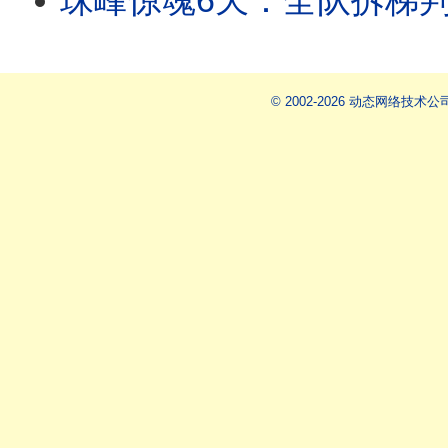
珠峰惊魂6天：全队拆梯判他死亡，他却爬著回来｜商业登山血色真相|
© 2002-2026 动态网络技术公