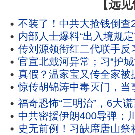
【远见
不装了！中共大抢钱倒查25年！赴港买保险征税2成！全民边控已实施，上海转机也
内部人士爆料“出入境规定”内幕：原因竟是它？官媒入场，华为发酵；伊朗猖狂宣布研发核武
传刘源领衔红二代联手反习；习暗助伊朗打地面战；全民痛打华为，只因一个
官宣北戴河异常；习“护城河”没了！刘源现异动；传大批军头罢宴八一招待会
真假？温家宝又传全家被抓，多人坠楼！“北戴河时间”开启，他才是最后杀招？中东狂飙再起
惊传胡锦涛中毒灭门，当事人辟谣！假爆料暗藏真威胁，习要掀桌？三派激斗，五中要“
福奇恐怖“三明治”，6大谎言震碎三观：差点死于疫苗仍力推；恶意误导防疫枉死百万人！美军重
中共密援伊朗400导弹；川普大怒爆粗要痛打伊朗；福奇听证百次拒答，国会现
史无前例！习缺席唐山祭祀典礼，官媒释重大异常信号！王岐山花圈辟谣，“软禁”传闻