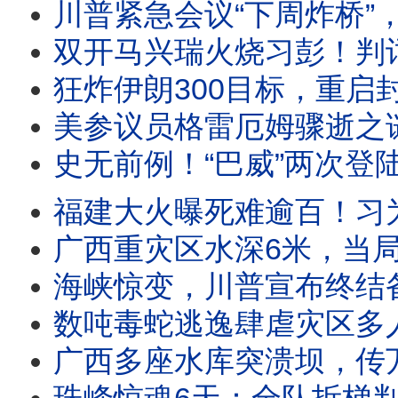
川普紧急会议“下周炸桥”，伊朗“乱咬”多国，川普曝“不更迭政权”原因；陈希
双开马兴瑞火烧习彭！判词最离奇看点居然是这？王沪宁史无前例访朝，事关习明泽接班？川普
狂炸伊朗300目标，重启封锁，川普通知国会开战！俄国沙特卷入，中东大乱将至？装尸袋250！
美参议员格雷厄姆骤逝之谜：一场疾病 还是跨国暗杀？FBI已介入 | 靖远
史无前例！“巴威”两次登陆重创浙江，温州惊现瀑布倒流！广西超市早高峰被洪水全灭，当局抓救援
福建大火曝死难逾百！习为何死活不去灾区？长征火箭首次回收，碾压马斯克
广西重灾区水深6米，当局大举“抓特务”；自媒体灾区曝惊人真相，官媒勒索灾民摆
海峡惊变，川普宣布终结备忘录；美重启打击，伊朗封锁海峡退出核武谈判；乌克兰重大利好：授
数吨毒蛇逃逸肆虐灾区多人被咬！亡者被冲入超市官方无视；习“管家”双开罪名公布；川普
广西多座水库突溃坝，传万人失联，数村庄瞬间没顶；又是人祸！3年前