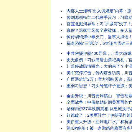
内部人士爆料“出入境规定”内幕：原因竟是它？
传刘源领衔红二代联手反习；习暗助伊朗打
官宣北戴河异常；习“护城河”没了！刘源
真假？温家宝又传全家被抓，多人坠楼！“北戴河
惊传胡锦涛中毒灭门，当事人辟谣！假爆料暗藏
福奇恐怖“三明治”，6大谎言震碎三观：差点死于疫
中共密援伊朗400导弹；川普大怒爆粗要
史无前例！习缺席唐山祭祀典礼，官媒释重大异
川普停战隐情曝光；大的来了？小泽内塔同日
美军突停打击，传内塔要访美，川普提3停战方案，要
广西遇难近2万！官方强酸灭迹；温家宝秘书双开
重创习思想！习头号笔杆子被抓；美沙重磅核协议引
全面升级：川普要炸镐山，警告胡塞别妄动！伊朗袭
全面战争！中俄暗助伊朗美军再阵亡，川普大
哈梅内伊37年铁腕真相 从忠诚执行者到囚
红线破了：2美军阵亡！伊朗要炸迪拜中心；
美伊重大升级：互炸电厂水厂和桥梁！胡塞要封
第4次绝杀！被一言激怒的梅西有多可怕？惊