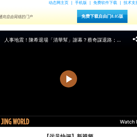
动态网主页
|
手机版
|
免费软件下载
|
技术支
免费下载自由门8.05版
【远见快评】新视频