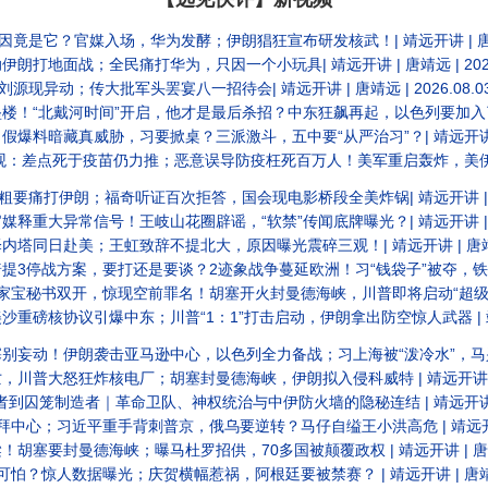
官媒入场，华为发酵；伊朗猖狂宣布研发核武！| 靖远开讲 | 唐靖远 | 2026.08.05
地面战；全民痛打华为，只因一个小玩具| 靖远开讲 | 唐靖远 | 2026.0
现异动；传大批军头罢宴八一招待会| 靖远开讲 | 唐靖远 | 2026.08.0
时间”开启，他才是最后杀招？中东狂飙再起，以色列要加入了？| 靖远开讲 | 唐靖远 | 20
真威胁，习要掀桌？三派激斗，五中要“从严治习”？| 靖远开讲 | 唐靖远 | 2026
苗仍力推；恶意误导防疫枉死百万人！美军重启轰炸，美伊战争俄乌化？| 靖远开讲 | 唐靖远 | 20
痛打伊朗；福奇听证百次拒答，国会现电影桥段全美炸锅| 靖远开讲 | 唐靖远 |
常信号！王岐山花圈辟谣，“软禁”传闻底牌曝光？| 靖远开讲 | 唐靖远 | 2026.
赴美；王虹致辞不提北大，原因曝光震碎三观！| 靖远开讲 | 唐靖远 | 2026.0
打还是要谈？2迹象战争蔓延欧洲！习“钱袋子”被夺，铁杆旧部又抓 | 靖远开讲 | 唐靖远 | 20
，惊现空前罪名！胡塞开火封曼德海峡，川普即将启动“超级史诗狂怒” | 靖远开讲 | 唐靖远 |
爆中东；川普“1：1”打击启动，伊朗拿出防空惊人武器 | 靖远开讲 | 唐靖远 | 2026
击亚马逊中心，以色列全力备战；习上海被“泼冷水”，马兴瑞手套被抓 | 靖远开讲 | 唐靖远 |
怒狂炸核电厂；胡塞封曼德海峡，伊朗拟入侵科威特 | 靖远开讲 | 唐靖远 | 202
笼制造者｜革命卫队、神权统治与中伊防火墙的隐秘连结 | 靖远开讲 | 唐靖远 |
习近平重手背刺普京，俄乌要逆转？马仔自缢王小洪高危 | 靖远开讲 | 唐靖远 | 2
曼德海峡；曝马杜罗招供，70多国被颠覆政权 | 靖远开讲 | 唐靖远 | 2026.0
人数据曝光；庆贺横幅惹祸，阿根廷要被禁赛？ | 靖远开讲 | 唐靖远 | 202