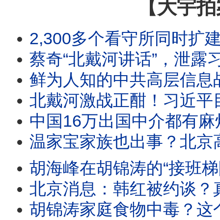
【大宇拍
2,300多个看守所同时扩建！朝鲜+橱窗经济并存？强制恢复中国籍不是个案！冯院长看
蔡奇“北戴河讲话”，泄露习真实地位！外媒记者揭露北戴河特权！出入境新
鲜为人知的中共高层信息战！传言指温家宝妻子被调查，这跟温家宝什么关系？骇客攻入中共军校
北戴河激战正酣！习近平目标2035？军队还没完全掌控！三峡集团外泄资料：极可能
中国16万出国中介都有麻烦？中共出入境19条新规全解析！一个地方公安都有权禁止你出国
温家宝家族也出事？北京高层怎么了！胡锦涛之死不单纯，点了习近平死穴！海内外集体整齐爆料
胡海峰在胡锦涛的“接班梯队”中！习近平会先下手为强吗？大陆疯传胡锦涛家庭食物中Du，胡海
北京消息：韩红被约谈？真正没人敢查的，是那消失的501亿！涉于朦胧案的辛奇，辛保安是他
胡锦涛家庭食物中毒？这个传言靠谱吗？..胡锦涛夫妇与儿子都近况如何，他们饮食会有这么