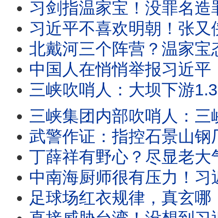
习剑指温家宝！没罪名造罪名？ 抓了秘书、屈打成招？温家进入射程；中共
习近平不喜欢明朝！张又侠跟袁崇焕也太像！《澎湖海战》踩了大坑
北戴河三个阵营？温家宝态度强硬！胡锦涛透露复仇动机？三峡集团泄密案，再抓一人！
中国人在悄悄举报习近平！？公安还受理！清华教授关于中国水库的神评论，再次走红！广西
三峡吹哨人：大坝下游1.32亿人有危险？万亿水利拨款被贪污！三峡是重力坝，真
三峡集团内部吹哨人：三峡大坝多处渗水？中共瞬间溃坝内部模拟被泄，目吹哨人被带走！纽约法
武警作证：指控石景山钢厂罪恶！谷爱凌纵身一跃的钢厂，竟掩盖著361位生命的悲
丁薛祥有野心？尽显老大气场，给习近平下指导棋！菲律宾发了习图片，大陆绝不敢转！中共官员
中南海厨师很有压力！习近平和中共高层吃得不简单；国宴后厨也不易：政审、剃光头、食材封
足球场红衣规律，真玄哪！西班牙夺冠不是偶然，这场胜利是从一个训练营走出来的；决赛刚结