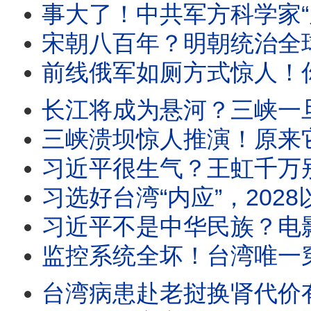
事大了！中共军方科学家“周育森”，在COVID爆发前1年，把病毒样本寄到美国；蒋
宋朝八百年？明朝统治全球？中国抖音疯传奇谈怪论！背后有阴谋？如何看待中共的“
前线俄军如厕方式惊人！你绝想不到；当兵有什么好，中共军队招兵出现困难，发生什么？中国超低价
长江将成为悬河？三峡一旦垮掉，最严重的不止是洪水，还有巨量泥沙喷出，诸多水道、湖泊堵塞
三峡溃坝惊人推演！原来它是长江23年地质大便秘的元凶，20.8亿流体砂浆会砸扁宜昌、填
习近平很生气？王虹千万别回国！小粉红对王虹衣装都口诛笔伐，因为买贵了！英文受访就是忘
习选好台湾“内应”，2028以武力支持？！中共正在教伊朗剪断海底电缆，其实中东和台
习近平不是中华民族？电影《澎湖海战》带来了习近平统治合法性问题；习近
监控系统全坏！台湾唯一穿甲弹材料工厂负责人遭虐S；台湾民意：不单纯！菲尔兹奖得主邓煜、王
台湾病患赴老挝换肾代价有多大？台媒对话地下移植公司：18万美元、术后照护断链，假冒医