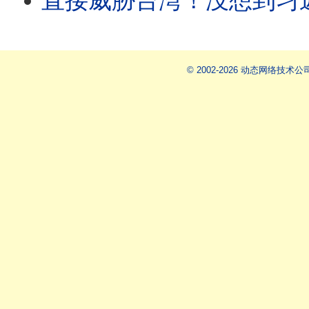
直接威胁台湾！没想到习近平这么坏！美伊战争来到最危险关口？川普授意全面升级打击；世界杯
© 2002-2026 动态网络技术公