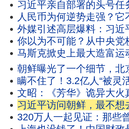
习近平亲自部署的头号任务，为何6个月又陷入
人民币为何逆势走强？它不能跌的原因，
外媒引述高层爆料：习近平正在进行一场
你以为不可能？从中央党校校长到“小组长冠
马斯克掀史上最大造富运动：SPACE X上市、“共
朝鲜曝光了一个细节，北京却
瞒不住了！3.2亿人“被灵活”：中
文昭：《芳华》诡异大火
习近平访问朝鲜，最不想去的地方还是去了，暗中
320万人一起见证：那些曾被嘲笑的预