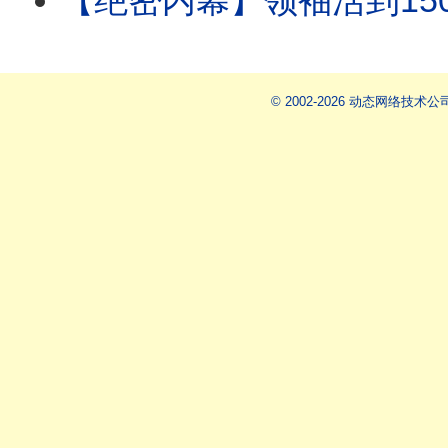
【绝密内幕】领袖活到150岁是真的！李嘉诚亲身试
© 2002-2026 动态网络技术公