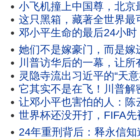
小飞机撞上中国尊，北京最严禁飞区竟被突破
这只黑箱，藏著全世界最可
邓小平生命的最后24小时：揭开的
她们不是嫁豪门，而是嫁进深渊！赵薇、
川普访华后的一幕，让所有外交
灵隐寺流出习近平的“天意神谕”：从龙脉、到
它其实不是在飞！川普解密UFO影像
让邓小平也害怕的人：陈云如何塑
世界杯还没开打，FIFA先被查了！2
24年重刑背后：释永信知道的，或