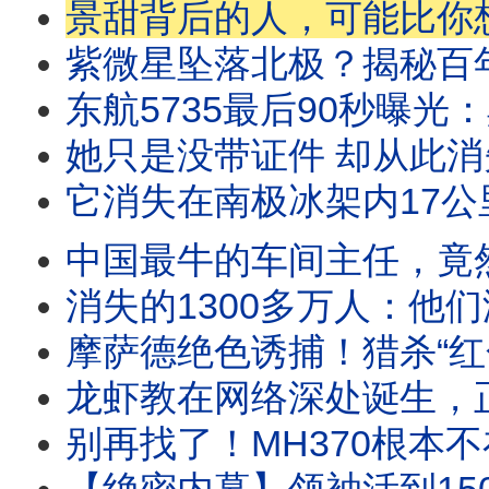
景甜背后的人，可能比你想像得更可怕，中国最神秘的
紫微星坠落北极？揭秘百年国运
东航5735最后90秒曝光：黑匣子外
她只是没带证件 却从此消
它消失在南极冰架内17公里，最后一刻拍
中国最牛的车间主任，竟然把中央政治局委员送进
消失的1300多万人：他们没有死于战
摩萨德绝色诱捕！猎杀“红色王子”，潜伏伊朗最
龙虾教在网络深处诞生，正演变成
别再找了！MH370根本不在海里？揭秘人