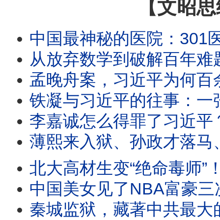
【文昭思
中国最神秘的医院：301医院的南楼里，权
从放弃数学到破解百年难题：王虹如
孟晚舟案，习近平为何百余次批示？
铁凝与习近平的往事：一张照片遭全网删除
李嘉诚怎么得罪了习近平？从福州到
薄熙来入狱、孙政才落马、陈敏尔接班梦碎
北大高材生变“绝命毒师”！美国追查15
中国美女见了NBA富豪三次，竟敢勒索$
秦城监狱，藏著中共最大的