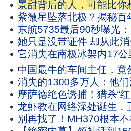
景甜背后的人，可能比你想像得更可怕，中国最神秘的
紫微星坠落北极？揭秘百年国运
东航5735最后90秒曝光：黑匣子外
她只是没带证件 却从此消
它消失在南极冰架内17公里，最后一刻拍
中国最牛的车间主任，竟然把中央政治局委员送进
消失的1300多万人：他们没有死于战
摩萨德绝色诱捕！猎杀“红色王子”，潜伏伊朗最
龙虾教在网络深处诞生，正演变成
别再找了！MH370根本不在海里？揭秘人