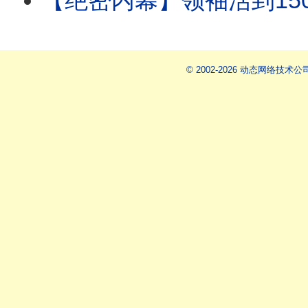
【绝密内幕】领袖活到150岁是真的！李嘉诚亲身试
© 2002-2026 动态网络技术公