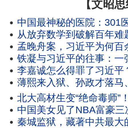
【文昭思
中国最神秘的医院：301医院的南楼里，权
从放弃数学到破解百年难题：王虹如
孟晚舟案，习近平为何百余次批示？
铁凝与习近平的往事：一张照片遭全网删除
李嘉诚怎么得罪了习近平？从福州到
薄熙来入狱、孙政才落马、陈敏尔接班梦碎
北大高材生变“绝命毒师”！美国追查15
中国美女见了NBA富豪三次，竟敢勒索$
秦城监狱，藏著中共最大的