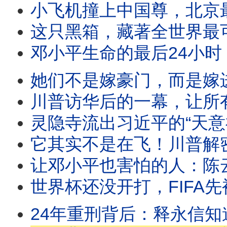
小飞机撞上中国尊，北京最严禁飞区竟被突破
这只黑箱，藏著全世界最可
邓小平生命的最后24小时：揭开的
她们不是嫁豪门，而是嫁进深渊！赵薇、
川普访华后的一幕，让所有外交
灵隐寺流出习近平的“天意神谕”：从龙脉、到
它其实不是在飞！川普解密UFO影像
让邓小平也害怕的人：陈云如何塑
世界杯还没开打，FIFA先被查了！2
24年重刑背后：释永信知道的，或