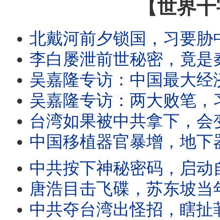
【世界十
北戴河前夕锁国，习要胁中共大老？习搞垮经济，使出三板斧宣战连任？
李白屡泄前世秘密，竟是秦始皇转世？李白预言绝密天机，今天正在兑现？青莲
吴嘉隆专访：中国最大经济危机曝光，还能救吗？习近平两大招，火速搞垮中
吴嘉隆专访：两大败笔，习近平21大难连任？中共频扰台海南海，为掩饰无力攻台？台湾立法院
台湾如果被中共拿下，会变怎么样？台湾人民会得到或失去什么？
中国移植器官暴增，地下器官诈骗崛起；器官诈骗难追查，三招套路全解密
中共按下神秘密码，启动自我毁灭？全国四大败象涌现，中共来
唐浩目击飞碟，苏东坡当年也见过？美加速公布飞碟机密，外星人即将现身？中国与
中共夺台湾出怪招，瞎扯菲律宾领土是台湾的？巴丹群岛太重要，招引中共觊觎