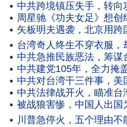
中共跨境镇压失手，转向攻击台湾五大罩门；跨境镇压太疯狂，吃面也遭殃
周星驰《功夫女足》想创纪录，中共是拦路虎？星爷电影屡成经典，预言中共未
矢板明夫遇袭，北京用跨国镇压逼统台湾？中共发射巨浪3导弹恐
台湾奇人终生不穿衣服，却热心助人守护村庄；似疯非疯藏玄机，世
中共急推民族恶法，筹谋台海新战争？民族法输出跨国镇压激
中共建党105年，全力掩盖五大冤案；大饥荒、文革等冤案真相
中共对台湾干三件事，美国气炸全力反击；北京对台认知战换花招，更耸动更迷惑
中共法律战开火，瞄准台湾跨国镇压、改造思想；中共跨国镇压，一次看懂内幕
被战狼害惨，中国人出国为何不敢亮护照？天天怒骂美日台，几
川普急停火，五个理由不能说；美伊谈判，三大反常引震惊；美