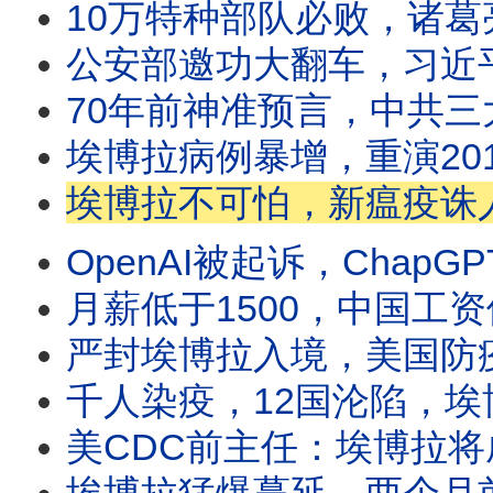
10万特种部队必败，诸葛亮八阵图为何战无不胜？司马懿也败逃，八
公安部邀功大翻车，习近平生日惨被高级黑；台湾国安局招募中国线人，化身“中国包青天
70年前神准预言，中共三大隐蔽战术猛攻台湾；郑丽文访美频传亲
埃博拉病例暴增，重演2014年西非大瘟疫？攻击医护人员、抢夺尸体，病患家属
埃博拉不可怕，新瘟疫诛人又诛心；世卫警告：埃博拉一月已爆发；疫情数据为何突
OpenAI被起诉，ChapGPT如何成犯罪帮凶？马斯克警告AI毁灭人类，AI靠
月薪低于1500，中国工资倒退17年；中国低薪海啸来袭，中共躺平没救；数亿
严封埃博拉入境，美国防疫惊传大破口；伊朗过度消耗美国弹药，日本台湾安全拉警报？美伊战
千人染疫，12国沦陷，埃博拉扩散为何挡不住？群众围攻医院，夺尸纵火，大批病患脱逃
美CDC前主任：埃博拉将成大流行病；美国升级严防，国境防线差点破防？世界杯将