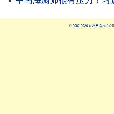
中南海厨师很有压力！习近平和中共高层吃得不简单；国宴后厨也不易：政审、剃光头、食材封
© 2002-2026 动态网络技术公