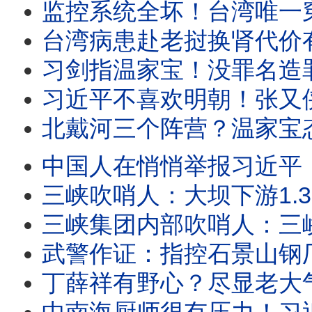
监控系统全坏！台湾唯一穿甲弹材料工厂负责人遭虐S；台湾民意：不单纯！菲尔兹奖得主邓煜、王
台湾病患赴老挝换肾代价有多大？台媒对话地下移植公司：18万美元、术后照护断链，假冒医
习剑指温家宝！没罪名造罪名？ 抓了秘书、屈打成招？温家进入射程；中共
习近平不喜欢明朝！张又侠跟袁崇焕也太像！《澎湖海战》踩了大坑
北戴河三个阵营？温家宝态度强硬！胡锦涛透露复仇动机？三峡集团泄密案，再抓一人！
中国人在悄悄举报习近平！？公安还受理！清华教授关于中国水库的神评论，再次走红！广西
三峡吹哨人：大坝下游1.32亿人有危险？万亿水利拨款被贪污！三峡是重力坝，真
三峡集团内部吹哨人：三峡大坝多处渗水？中共瞬间溃坝内部模拟被泄，目吹哨人被带走！纽约法
武警作证：指控石景山钢厂罪恶！谷爱凌纵身一跃的钢厂，竟掩盖著361位生命的悲
丁薛祥有野心？尽显老大气场，给习近平下指导棋！菲律宾发了习图片，大陆绝不敢转！中共官员