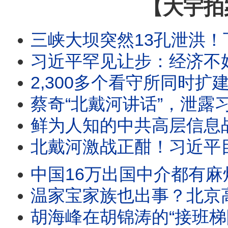
【大宇拍
三峡大坝突然13孔泄洪！下游惨了；习近平要给江办百年祭，胡锦涛会现身吗？集体领导漫
习近平罕见让步：经济不好，大家提意见！川普政府限缩出生公民权，中共后代拿绿卡将很难？中共
2,300多个看守所同时扩建！朝鲜+橱窗经济并存？强制恢复中国籍不是个案！冯院长看
蔡奇“北戴河讲话”，泄露习真实地位！外媒记者揭露北戴河特权！出入境新
鲜为人知的中共高层信息战！传言指温家宝妻子被调查，这跟温家宝什么关系？骇客攻入中共军校
北戴河激战正酣！习近平目标2035？军队还没完全掌控！三峡集团外泄资料：极可能
中国16万出国中介都有麻烦？中共出入境19条新规全解析！一个地方公安都有权禁止你出国
温家宝家族也出事？北京高层怎么了！胡锦涛之死不单纯，点了习近平死穴！海内外集体整齐爆料
胡海峰在胡锦涛的“接班梯队”中！习近平会先下手为强吗？大陆疯传胡锦涛家庭食物中Du，胡海