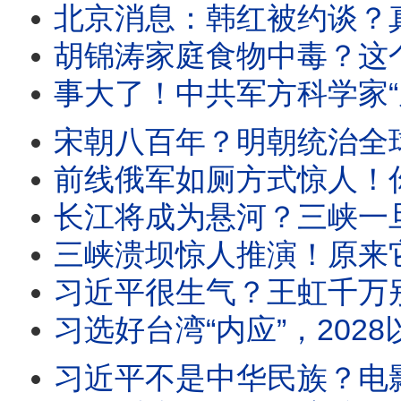
北京消息：韩红被约谈？真正没人敢查的，是那消失的501亿！涉于朦胧案的辛奇，辛保安是他
胡锦涛家庭食物中毒？这个传言靠谱吗？..胡锦涛夫妇与儿子都近况如何，他们饮食会有这么
事大了！中共军方科学家“周育森”，在COVID爆发前1年，把病毒样本寄到美国；蒋
宋朝八百年？明朝统治全球？中国抖音疯传奇谈怪论！背后有阴谋？如何看待中共的“
前线俄军如厕方式惊人！你绝想不到；当兵有什么好，中共军队招兵出现困难，发生什么？中国超低价
长江将成为悬河？三峡一旦垮掉，最严重的不止是洪水，还有巨量泥沙喷出，诸多水道、湖泊堵塞
三峡溃坝惊人推演！原来它是长江23年地质大便秘的元凶，20.8亿流体砂浆会砸扁宜昌、填
习近平很生气？王虹千万别回国！小粉红对王虹衣装都口诛笔伐，因为买贵了！英文受访就是忘
习选好台湾“内应”，2028以武力支持？！中共正在教伊朗剪断海底电缆，其实中东和台
习近平不是中华民族？电影《澎湖海战》带来了习近平统治合法性问题；习近