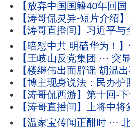
【放弃中国国籍40年回国 深圳出境 被海关审查过程全
【涛哥侃灵异-短片介绍】马斯克的特异功能：灵魂与肉身灵性式切割
【涛哥直播间】习近平与全军将领-死对头！军中无龙头无派系 
【暗怼中共 明磕华为！】竹知了 ⋯ 哇哇声不绝
【王岐山反党集团 ⋯ 突显网路！】胡锦涛举家中毒温家
【楼继伟出面辟谣 胡温出事儿传闻 ⋯ 撼动了谁？】北戴河会议进入头一
【博主现身说法：民办护照开卡！】警察开始追讨户籍 国籍 
【涛哥侃西游】第十回-下集：二将军宫门镇鬼 唐太宗地府还魂 ⋯ 阴曹地府有
【涛哥直播间】上将中将集体缺席建军99年酒会 
【温家宝传闻正酣时 ⋯ 北戴河会议开始！】与将军集体（