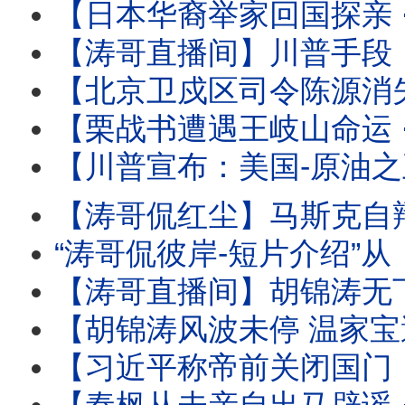
【日本华裔举家回国探亲 ⋯ 离境登机时被抓！】信不信只能由
【涛哥直播间】川普手段：再次撤回对伊朗的历史性轰炸 
【北京卫戍区司令陈源消失 ⋯ 胡温传闻骤起！】受命于蔡奇 保护习近平的禁卫
【栗战书遭遇王岐山命运 ⋯ 习近平曾庆红联手：称帝必须的！】下
【川普宣布：美国-原油之王 】炸烂对手与停火等待协议 ⋯ 推动美
【涛哥侃红尘】马斯克自辩：心无怨恨 伤口至死！ 
“涛哥侃彼岸-短片介绍”从《本能》翘腿女神到1%生死危机！莎
【涛哥直播间】胡锦涛无下文 ⋯ 习近平钓鱼可能有多大？ 北戴河-
【胡锦涛风波未停 温家宝遭满门抄斩！】习近平联手曾庆红 ⋯ 称帝
【习近平称帝前关闭国门：进出境新规！】中共国77周年前实