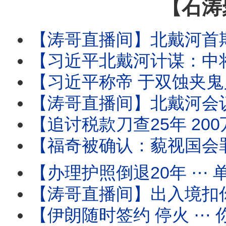
【石涛
【涛哥直播间】北戴河首期要务：中将上位填补上将
【习近平北戴河计谋：中将治军 张又侠五中全会祭旗】中少将补缺中 习近平
【习近平称帝 于双蚀夹鬼月 ⋯ 借妖魂江泽民百年纪念！】8月17日 胡锦
【涛哥直播间】北戴河会议撞上“双蚀夹鬼月”！天津大爆炸日撞上“日全蚀 ✕ 鬼门
【追讨税款刀查25年 200万富豪鬼节噩梦！】境外使用微博 微信等国
【福奇被确认：藐视国会罪成立！】参议院委员会“史
【办理护照倒退20年 ⋯ 单位介绍信！】人-税双杀瞬间到
【涛哥直播间】出入境扣你6个月至3年 ⋯ 直
【伊朗随时签约 停火 ⋯ 你信吗？】油价暴跌 股市