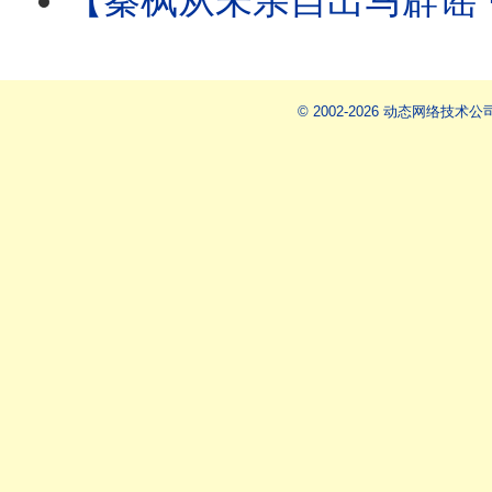
【秦枫从未亲自出马辟谣 ⋯ 辟谣论皆假借他人之手！ 】更传秦枫帐号被接管：爆料
© 2002-2026 动态网络技术公