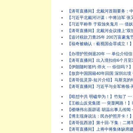
【涛哥直播间】北戴河首期要务：中将
【习近平北戴河计谋：中将治军 张又侠五
【习近平称帝 于双蚀夹鬼月 ⋯ 借妖魂
【涛哥直播间】北戴河会议撞上“双蚀夹鬼月”
【追讨税款刀查25年 200万富豪鬼
【福奇被确认：藐视国会罪成立！】参议
【办理护照倒退20年 ⋯ 单位介绍信
【涛哥直播间】出入境扣你6个月至3年
【伊朗随时签约 停火 ⋯ 你信吗？】油价暴
【放弃中国国籍40年回国 深圳出境 
【涛哥侃灵异-短片介绍】马斯克的特
【涛哥直播间】习近平与全军将领-死
【暗怼中共 明磕华为！】竹知了 ⋯ 
【王岐山反党集团 ⋯ 突显网路！】胡
【楼继伟出面辟谣 胡温出事儿传闻 ⋯
【博主现身说法：民办护照开卡！】警
【涛哥侃西游】第十回-下集：二将军宫门镇鬼
【涛哥直播间】上将中将集体缺席建军9