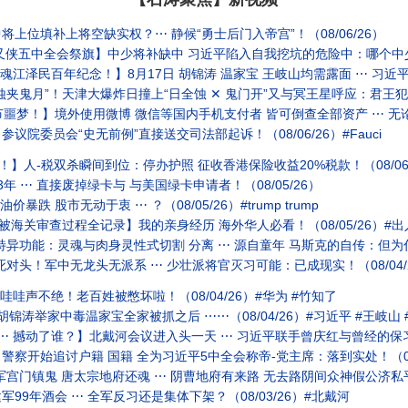
上位填补上将空缺实权？⋯ 静候“勇士后门入帝宫”！（08/06/26）
中全会祭旗】中少将补缺中 习近平陷入自我挖坑的危险中：哪个中少将不怕他 不恨他？
江泽民百年纪念！】8月17日 胡锦涛 温家宝 王岐山均需露面 ⋯ 习近平-天下无
！天津大爆炸日撞上“日全蚀 ✕ 鬼门开”又与冥王星呼应：君王犯天条 集体觉醒（08/0
节噩梦！】境外使用微博 微信等国内手机支付者 皆可倒查全部资产 ⋯ 无论多
院委员会“史无前例”直接送交司法部起诉！（08/06/26）#Fauci
！】人-税双杀瞬间到位：停办护照 征收香港保险收益20%税款！（08/06
 ⋯ 直接废掉绿卡与 与美国绿卡申请者！（08/05/26）
跌 股市无动于衷 ⋯ ？（08/05/26）#trump trump
被海关审查过程全记录】我的亲身经历 海外华人必看！（08/05/26）#出
异功能：灵魂与肉身灵性式切割 分离 ⋯ 源自童年 马斯克的自传：但为什么
对头！军中无龙头无派系 ⋯ 少壮派将官灭习可能：已成现实！（08/04/2
哇哇声不绝！老百姓被憋坏啦！（08/04/26）#华为 #竹知了
锦涛举家中毒温家宝全家被抓之后 ⋯⋯（08/04/26）#习近平 #王岐山 
 撼动了谁？】北戴河会议进入头一天 ⋯ 习近平联手曾庆红与曾经的保习派：开打
察开始追讨户籍 国籍 全为习近平5中全会称帝-党主席：落到实处！（08/
 唐太宗地府还魂 ⋯ 阴曹地府有来路 无去路阴间众神假公济私平添阳寿于太宗 ⋯ 全为久
9年酒会 ⋯ 全军反习还是集体下架？（08/03/26）#北戴河