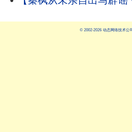
【秦枫从未亲自出马辟谣 ⋯ 辟谣论皆假借他人之手！ 】更传秦枫帐号被接管：爆料
© 2002-2026 动态网络技术公