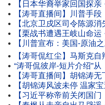
【日本华裔举家回国探亲 ⋯ 离境登机时被抓！】信不信只能由
【涛哥直播间】川普手段：再次撤回对伊朗的历史性轰炸 
【北京卫戍区司令陈源消失 ⋯ 胡温传闻骤起！】受命于蔡奇 保护习近平的禁卫
【栗战书遭遇王岐山命运 ⋯ 习近平曾庆红联手：称帝必须的！】下
【川普宣布：美国-原油之王 】炸烂对手与停火等待协议 ⋯ 推动美
【涛哥侃红尘】马斯克自辩：心无怨恨 伤口至死！ 
“涛哥侃彼岸-短片介绍”从《本能》翘腿女神到1%生死危机！莎
【涛哥直播间】胡锦涛无下文 ⋯ 习近平钓鱼可能有多大？ 北戴河-
【胡锦涛风波未停 温家宝遭满门抄斩！】习近平联手曾庆红 ⋯ 称帝
【习近平称帝前关闭国门：进出境新规！】中共国77周年前实