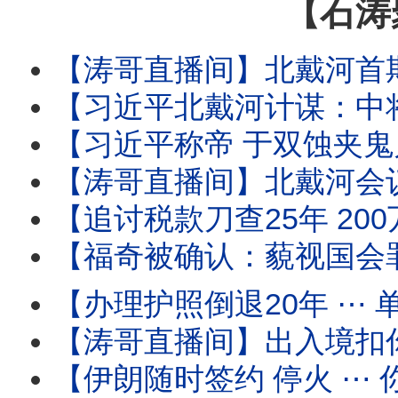
【石涛
【涛哥直播间】北戴河首期要务：中将上位填补上将
【习近平北戴河计谋：中将治军 张又侠五中全会祭旗】中少将补缺中 习近平
【习近平称帝 于双蚀夹鬼月 ⋯ 借妖魂江泽民百年纪念！】8月17日 胡锦
【涛哥直播间】北戴河会议撞上“双蚀夹鬼月”！天津大爆炸日撞上“日全蚀 ✕ 鬼门
【追讨税款刀查25年 200万富豪鬼节噩梦！】境外使用微博 微信等国
【福奇被确认：藐视国会罪成立！】参议院委员会“史
【办理护照倒退20年 ⋯ 单位介绍信！】人-税双杀瞬间到
【涛哥直播间】出入境扣你6个月至3年 ⋯ 直
【伊朗随时签约 停火 ⋯ 你信吗？】油价暴跌 股市