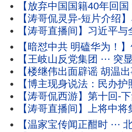
【放弃中国国籍40年回国 深圳出境 被海关审查过程全
【涛哥侃灵异-短片介绍】马斯克的特异功能：灵魂与肉身灵性式切割
【涛哥直播间】习近平与全军将领-死对头！军中无龙头无派系 
【暗怼中共 明磕华为！】竹知了 ⋯ 哇哇声不绝
【王岐山反党集团 ⋯ 突显网路！】胡锦涛举家中毒温家
【楼继伟出面辟谣 胡温出事儿传闻 ⋯ 撼动了谁？】北戴河会议进入头一
【博主现身说法：民办护照开卡！】警察开始追讨户籍 国籍 
【涛哥侃西游】第十回-下集：二将军宫门镇鬼 唐太宗地府还魂 ⋯ 阴曹地府有
【涛哥直播间】上将中将集体缺席建军99年酒会 
【温家宝传闻正酣时 ⋯ 北戴河会议开始！】与将军集体（