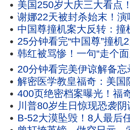
美国250岁大庆三大看点！86万发烟花！百艘古老帆船汇集，纳粹战
谢娜22天被封杀始末！演唱会被迫取消，谢娜怒怼官媒后
中国尊撞机案大反转：撞机的是他？男刘俊华身份曝光：干细
25分钟看完“中国尊”撞机2大疑点！事发前中信被罚11
韩红被骂惨！一句“走个面儿”翻车，票房崩95%；中
20分钟看完美伊谅解备忘录陷阱！卢比奥G7黑脸出圈，白
解密医学教皇福奇：美国防疫教皇的画皮人生；起底“医
400页绝密档案曝光！福奇如何联手国家
川普80岁生日惊现恐袭阴谋！无人机狙击手差点血洗白
B-52大漠坠毁！8人最后任务曝光，牵出两代传奇试飞