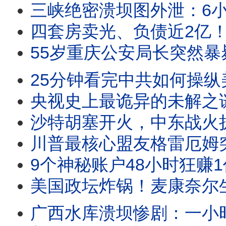
三峡绝密溃坝图外泄：6小
四套房卖光、负债近2亿！妻子败家还是丈夫无能，
55岁重庆公安局长突然暴毙！中共官场最邪门官位，死
25分钟看完中共如何操纵美国大选，通过3途径拿到2.2亿选民信息！线
央视史上最诡异的未解之谜：佟丽娅空降春晚C位，
沙特胡塞开火，中东战火扩大！25分钟看完中东局势5大巨变！地
川普最核心盟友格雷厄姆突然暴毙！伊朗5天前刚下追杀令，
9个神秘账户48小时狂赚1亿美元！源头竟在中国？谁提前拿
美国政坛炸锅！麦康奈尔生死未卜，赵小兰为何执意飞北京？揭
广西水库溃坝惨剧：一小时吞村，84%病险水库，揭