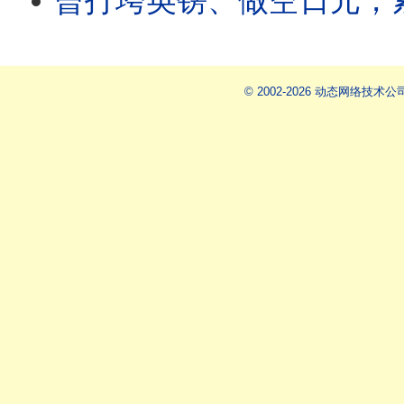
曾打垮英镑、做空日元，索罗斯的“秘密武器”贝森
© 2002-2026 动态网络技术公