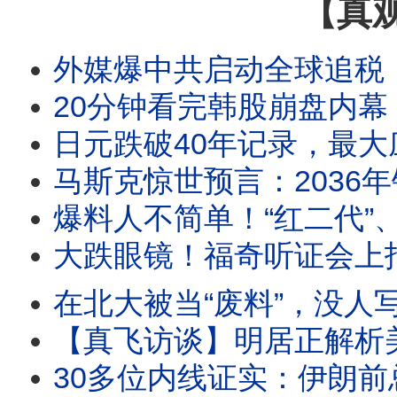
【真
外媒爆中共启动全球追税，倒查25年！翻旧账、限制出境，
20分钟看完韩股崩盘内幕！半年暴涨50%后突然崩
日元跌破40年记录，最大庄家美国下场！一张秘密纸
马斯克惊世预言：2036年钱就没用了！火速否认撤离中国
爆料人不简单！“红二代”、三代外交世家，谁在冒充秦
大跌眼镜！福奇听证会上拒答111次！25分钟看懂背后法律智斗！福奇千
在北大被当“废料”，没人写推荐信，王虹邓煜得菲奖，撕
【真飞访谈】明居正解析美伊战争3大终局，中短
30多位内线证实：伊朗前总统是摩萨德间