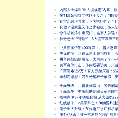
内部人士爆料“出入境规定”内幕：原因竟是它？
传刘源领衔红二代联手反习；习暗助伊朗打
官宣北戴河异常；习“护城河”没了！刘源
真假？温家宝又传全家被抓，多人坠楼！“北戴河
惊传胡锦涛中毒灭门，当事人辟谣！假爆料暗藏
福奇恐怖“三明治”，6大谎言震碎三观：差点死于疫
中共密援伊朗400导弹；川普大怒爆粗要
史无前例！习缺席唐山祭祀典礼，官媒释重大异
川普停战隐情曝光；大的来了？小泽内塔同日
美军突停打击，传内塔要访美，川普提3停战方案，要
广西遇难近2万！官方强酸灭迹；温家宝秘书双开
重创习思想！习头号笔杆子被抓；美沙重磅核协议引
全面升级：川普要炸镐山，警告胡塞别妄动！伊朗袭
全面战争！中俄暗助伊朗美军再阵亡，川普大
哈梅内伊37年铁腕真相 从忠诚执行者到囚
红线破了：2美军阵亡！伊朗要炸迪拜中心；
美伊重大升级：互炸电厂水厂和桥梁！胡塞要封
第4次绝杀！被一言激怒的梅西有多可怕？惊