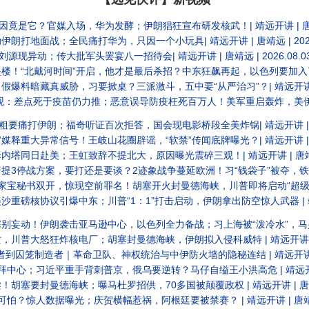
官媒入场，华为发酵；伊朗猖狂宣布研发核武！| 靖远开讲 | 唐靖远 | 2026.08.05
地面战；全民痛打华为，只因一个小玩具| 靖远开讲 | 唐靖远 | 2026.0
现异动；传大批军头罢宴八一招待会| 靖远开讲 | 唐靖远 | 2026.08.0
时间”开启，他才是最后杀招？中东狂飙再起，以色列要加入了？| 靖远开讲 | 唐靖远 | 20
真威胁，习要掀桌？三派激斗，五中要“从严治习”？| 靖远开讲 | 唐靖远 | 2026
苗仍力推；恶意误导防疫枉死百万人！美军重启轰炸，美伊战争俄乌化？| 靖远开讲 | 唐靖远 | 20
痛打伊朗；福奇听证百次拒答，国会现电影桥段全美炸锅| 靖远开讲 | 唐靖远 |
常信号！王岐山花圈辟谣，“软禁”传闻底牌曝光？| 靖远开讲 | 唐靖远 | 2026.
赴美；王虹致辞不提北大，原因曝光震碎三观！| 靖远开讲 | 唐靖远 | 2026.0
打还是要谈？2迹象战争蔓延欧洲！习“钱袋子”被夺，铁杆旧部又抓 | 靖远开讲 | 唐靖远 | 20
，惊现空前罪名！胡塞开火封曼德海峡，川普即将启动“超级史诗狂怒” | 靖远开讲 | 唐靖远 |
爆中东；川普“1：1”打击启动，伊朗拿出防空惊人武器 | 靖远开讲 | 唐靖远 | 2026
击亚马逊中心，以色列全力备战；习上海被“泼冷水”，马兴瑞手套被抓 | 靖远开讲 | 唐靖远 |
怒狂炸核电厂；胡塞封曼德海峡，伊朗拟入侵科威特 | 靖远开讲 | 唐靖远 | 202
笼制造者｜革命卫队、神权统治与中伊防火墙的隐秘连结 | 靖远开讲 | 唐靖远 |
习近平重手背刺普京，俄乌要逆转？马仔自缢王小洪高危 | 靖远开讲 | 唐靖远 | 2
曼德海峡；曝马杜罗招供，70多国被颠覆政权 | 靖远开讲 | 唐靖远 | 2026.0
人数据曝光；庆贺横幅惹祸，阿根廷要被禁赛？ | 靖远开讲 | 唐靖远 | 202