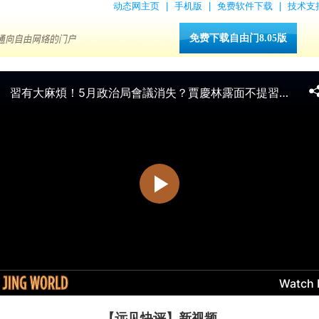
动态网主页
|
手机版
|
免费软件下载
|
技术支
免费下载自由门8.05版
【远见快评】新视频