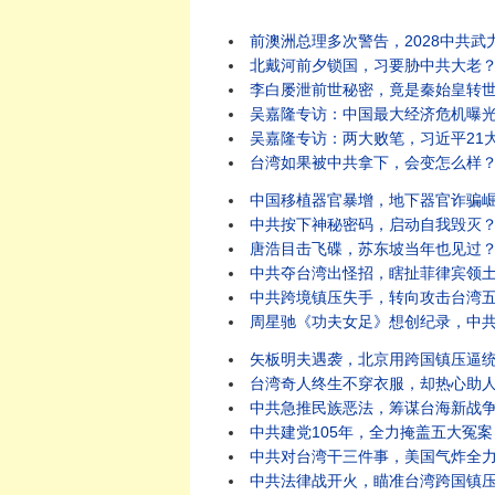
前澳洲总理多次警告，2028中共武力犯台？
北戴河前夕锁国，习要胁中共大老？习
李白屡泄前世秘密，竟是秦始皇转世？李白
吴嘉隆专访：中国最大经济危机曝光，还
吴嘉隆专访：两大败笔，习近平21大难连任？中共
台湾如果被中共拿下，会变怎么样？台
中国移植器官暴增，地下器官诈骗崛起；
中共按下神秘密码，启动自我毁灭？全
唐浩目击飞碟，苏东坡当年也见过？美加速公
中共夺台湾出怪招，瞎扯菲律宾领土是台湾
中共跨境镇压失手，转向攻击台湾五大罩
周星驰《功夫女足》想创纪录，中共是拦路
矢板明夫遇袭，北京用跨国镇压逼统台
台湾奇人终生不穿衣服，却热心助人守
中共急推民族恶法，筹谋台海新战争？
中共建党105年，全力掩盖五大冤案
中共对台湾干三件事，美国气炸全力反击；
中共法律战开火，瞄准台湾跨国镇压、改造