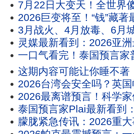
7月22日大变天！全世界傻了：新旧秩序正在剥离 ，宇宙巨变，人类在这一刻所有动作
2026巨变将至！“钱”藏著最可怕的秘密？！史上最邪门的算法，当下中国人的命
3月战火、4月放毒、6月城市危机、8月三位领导人同时被点到出大事！11 月更多“共产主义独
灵媒最新看到：2026亚洲最大国家大丧逼近！中共风水失灵，习近平转运失败！中国年轻人
一口气看完！泰国预言家普莱2026全部预言：赤马年最旺生肖是谁？哪个生肖需要
这期内容可能让你睡不著！菲律宾灵媒惊爆2026年三位领袖将死！亚洲一国半壁江山被洪水吞没
2026台湾会安全吗？英国帕克＋泰国普莱预言惊人一致！张又侠命盘曝光，台海开
2026最离谱预言！科学家们同时警告：2026年8月12日末日灾难！11月26日
泰国预言家Plai最新看到：2026前三个月最危险！C国＋T国要开战？全球经济正式失控，进
朦胧紧急传讯：2026重大事故将撼动中国，你也可能被牵连？朦胧说出：U盘证据真正藏匿