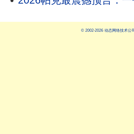
2026帕克最震撼预言：一个全新的中国即将诞生！全球大地震名单中，唯独台湾不在其中！阿南德
© 2002-2026 动态网络技术公