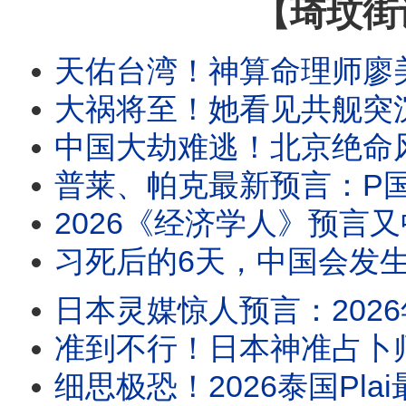
【琦玟街
天佑台湾！神算命理师廖美然2026下半年预言：凶象重叠“最危险月份”来袭！鬼月遇上“子午大冲”，警告
大祸将至！她看见共舰突沉海底！10月中国惊天巨变！习近平大难来了：大地震震开中国秘密监
中国大劫难逃！北京绝命风水局彻底锁死习近平！4大凶煞引爆中国大劫：血旗倒挂、天雷劈
普莱、帕克最新预言：P国+V国最危险！台海9月有大事？中国有三省最先进入自治！2026下半年每个人都要小心三
2026《经济学人》预言又中了！千万不要回信！灵界说出了最震撼真相：它们不
习死后的6天，中国会发生什么？占卜师警告：立秋8月7日后别轻易前往中国大陆！《春牛图》
日本灵媒惊人预言：2026年7月20日外星人将向全人类传递关乎生命的重要讯息！占星家最新
准到不行！日本神准占卜师紧急示警：最危险的日子来了！6月28、6月29要小心？！辛普森留下
细思极恐！2026泰国Plai最新预言：7月后会发生什么？她不敢再说了！140年最