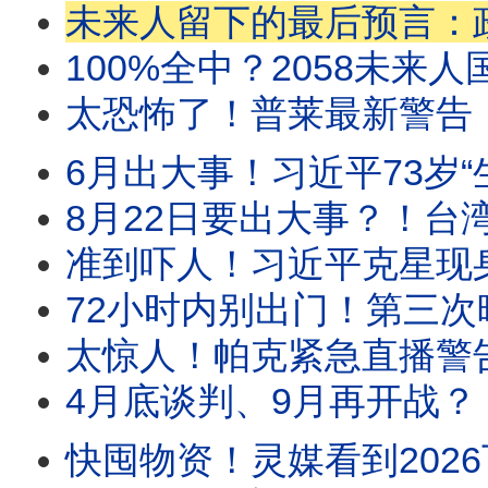
未来人留下的最后预言：政变军占领了最高人民法院和中国人民银行！日本著名预言家松原照子说：中
100%全中？2058未来人国分玲要回来了！最新预言警告：2026底全新传染病肆虐全球？俄
太恐怖了！普莱最新警告：千万别下船！下半年将出现大量离奇死亡！大家需早点准备！阎王震撼开口：战争
6月出大事！习近平73岁“生死大坎”真的来了？！多位预言家同时看到“遇刺危机”！《经济
8月22日要出大事？！台湾命理师5字铁口说破川普命运？！特勤人员濒死22分钟带回惊人
准到吓人！习近平克星现身！台湾命理师铁口预言：郑丽文将走空亡运势
72小时内别出门！第三次暗杀后，全面战争一夜爆发！大家一定要准备好，她看到全面战
太惊人！帕克紧急直播警告：10天后中东恐全面爆发！伊朗可能对美国航
4月底谈判、9月再开战？！阿南德最新预言：未来（新）伊朗将成最大赢家？！大结局竟是
快囤物资！灵媒看到2026下一个战场就在中国！帕克和《推背图》都预言了伊朗战争大结局？