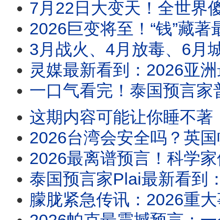
7月22日大变天！全世界傻了：新旧秩序正在剥离 ，宇宙巨变，人类在这一刻所有动作
2026巨变将至！“钱”藏著最可怕的秘密？！史上最邪门的算法，当下中国人的命
3月战火、4月放毒、6月城市危机、8月三位领导人同时被点到出大事！11 月更多“共产主义独
灵媒最新看到：2026亚洲最大国家大丧逼近！中共风水失灵，习近平转运失败！中国年轻人
一口气看完！泰国预言家普莱2026全部预言：赤马年最旺生肖是谁？哪个生肖需要
这期内容可能让你睡不著！菲律宾灵媒惊爆2026年三位领袖将死！亚洲一国半壁江山被洪水吞没
2026台湾会安全吗？英国帕克＋泰国普莱预言惊人一致！张又侠命盘曝光，台海开
2026最离谱预言！科学家们同时警告：2026年8月12日末日灾难！11月26日
泰国预言家Plai最新看到：2026前三个月最危险！C国＋T国要开战？全球经济正式失控，进
朦胧紧急传讯：2026重大事故将撼动中国，你也可能被牵连？朦胧说出：U盘证据真正藏匿