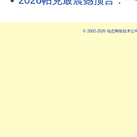
2026帕克最震撼预言：一个全新的中国即将诞生！全球大地震名单中，唯独台湾不在其中！阿南德
© 2002-2026 动态网络技术公