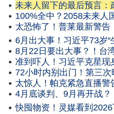
未来人留下的最后预言：政变军占领了最高人民法院和中国人民银行！日本著名预言家松原照子说：中
100%全中？2058未来人国分玲要回来了！最新预言警告：2026底全新传染病肆虐全球？俄
太恐怖了！普莱最新警告：千万别下船！下半年将出现大量离奇死亡！大家需早点准备！阎王震撼开口：战争
6月出大事！习近平73岁“生死大坎”真的来了？！多位预言家同时看到“遇刺危机”！《经济
8月22日要出大事？！台湾命理师5字铁口说破川普命运？！特勤人员濒死22分钟带回惊人
准到吓人！习近平克星现身！台湾命理师铁口预言：郑丽文将走空亡运势
72小时内别出门！第三次暗杀后，全面战争一夜爆发！大家一定要准备好，她看到全面战
太惊人！帕克紧急直播警告：10天后中东恐全面爆发！伊朗可能对美国航
4月底谈判、9月再开战？！阿南德最新预言：未来（新）伊朗将成最大赢家？！大结局竟是
快囤物资！灵媒看到2026下一个战场就在中国！帕克和《推背图》都预言了伊朗战争大结局？