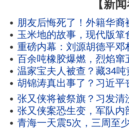
【新闻
朋友后悔死了！外籍华裔被拦截；闭关锁国真相 中共倒查税25年
玉米地的故事，现代版箪食壶浆；官方语焉不详，网传灭门案真相；灭
重磅内幕：刘源胡德平邓朴方联手倒习？北戴河风云+
百余吨橡胶爆燃，烈焰窜五六十米；竹知了化身武器，安全的抵抗方式
温家宝夫人被查？藏34吨黄金珠宝？惊天消息从哪来？习近平下黑手
胡锦涛真出事了？习近平丧失理智？谁在疯传假图？胡锦涛真实近况？
张又侠将被祭旗？习发清洗宣言；经济差到难想像，百姓真不
张又侠案恐生变，军队内部乱了；把关人变收钱人，每天受贿6千；患者早
青海一天震5次，三周至少59震；点燃厂房伤亡上百？包工头火烧央企；