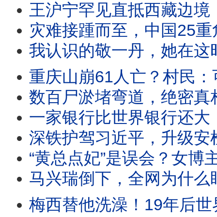
王沪宁罕见直抵西藏边境！西藏发生了什么让中共这么紧张？军方机
灾难接踵而至，中国25重危机；黄圣玹案六大疑团！黑色处决蓄谋已久
我认识的敬一丹，她在这时变了！百姓可拆雷自救？问题根本在哪？三
重庆山崩61人亡？村民：可能几百人；横州尸臭刺鼻，村内阴森恐怖；官
数百尸淤堵弯道，绝密真相泄漏；淹29城百万人亡？经济损失数万亿；
一家银行比世界银行还大！行长落马牵出陈云家两代秘辛；爷爷讲“鸟笼
深铁护驾习近平，升级安检起冲突；洪水淹没一楼，株洲雨这么大？横州死亡逾1.7万？
“黄总点妃”是误会？女博主直播脱险；老板娘亲当掮客？“黄总”身份显赫
马兴瑞倒下，全网为什么盯上丁薛祥？丁薛祥四秒手势是网
梅西替他洗澡！19年后世界杯决赛正面对决，命运轮盘