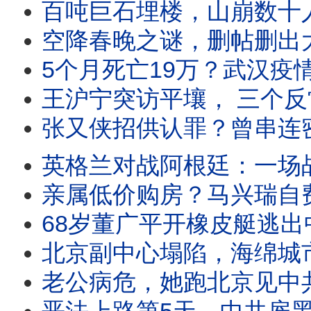
百吨巨石埋楼，山崩数十人遇难；建筑物被推入江，目击者吓到腿软；习
空降春晚之谜，删帖删出大鱼；全网问她是谁的女人？马兴瑞和蔡赴朝
5个月死亡19万？武汉疫情恐怖真相？川普引爆炸弹，美中冷战开始？习
王沪宁突访平壤， 三个反常待解？习“金家路线”摊牌？40天三波互动，中朝密
张又侠招供认罪？曾串连密谋废习；复国党行动迅猛，习访沪陆空封锁；献
英格兰对战阿根廷：一场战争，一只上帝之手，一张红牌；
亲属低价购房？马兴瑞自费嫖娼？荣丽或临极刑？马兴瑞案涉万亿？荣丽编织政治网，彭丽媛
68岁董广平开橡皮艇逃出中国！漂了三十多小时，逃了整整十年；同伴在泰国机场登机前被拦下
北京副中心塌陷，海绵城市现形；暴雨连降逾8小时，沈阳水深6米；逾千人罹难失踪？
老公病危，她跑北京见中共高官！赵小兰被骂“百分百中共间谍”；一笔25