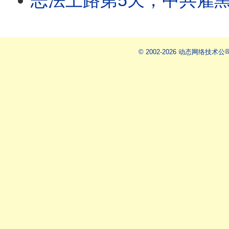
恶法上路第5天，中共雇黑帮跨海打人！矢板明夫台中遇袭，检方认定“受雇施暴”，国台办
© 2002-2026 动态网络技术公