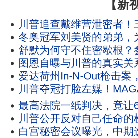
【新
川普追查戴维营泄密者！三种说法互相矛盾？白宫突然换路，美国首次禁止生
冬奥冠军刘美贤的弟弟，为何突然称霸加州女子体育？川普演讲救孩子，一个拜登玩笑爆笑全
舒默为何守不住密歇根？参议员初选进步派爆冷胜出，揭开民主党真正的内部分歧。
图恩自曝与川普的真实关系。布兰奇确认闯过第一关。川普2.0为何
爱达荷州In-N-Out枪击案，一位普通人却迎著枪声冲了过去，救了更多人的生命。五年
川普夺冠打脸左媒！MAGA反叛者大集结。卡维尔警告退党！橙县开始
最高法院一纸判决，竟让6万人冲向西班牙？一则谣言、一份判决、一条偷渡产
川普公开反对自己任命的检察官！倒影池案突然反转？哈里斯首次释放2028信号，
白宫秘密会议曝光，中期选举策略转向？川普借西班牙移民危机喊话“投票共和党”，