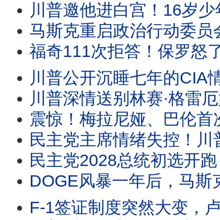
川普邀他进白宫！16岁少年巨浪中死死抓住10岁男孩，两分钟救援为何感
马斯克重启政治行动委员会，巨资支持川普中期选举。司法部长提名受阻，川普出新招
福奇111次拒答！保罗怒了：下周投票藐视国会。佛州启动调查，拜登赦免令能保福奇吗？
川普公开沉睡七年的CIA情报！福克斯追查联邦记录，竟拼出一幅惊人图景！中共
川普深情送别林赛·格雷厄姆！莱温斯基为何公开感谢他？一篇悼文引爆舆论。克莱顿接掌O
震惊！梅拉尼娅、巴伦首次成伊朗暗S目标。川普与图恩公开交锋！拯救法案迎
民主党主席情绪失控！川普为何猛攻CNN记者？真正保护的，也许
民主党2028总统初选开跑？南卡取代爱荷华成第一站，哈里斯、纽森提前布局。马姆达尼
DOGE风暴一年后，马斯克首次谈那段经历。90分钟专访，他没有谈后悔，而
F-1签证制度突然大变，卢比奥对留学生下逐客令？白宫副幕僚长米勒最新演讲，透露