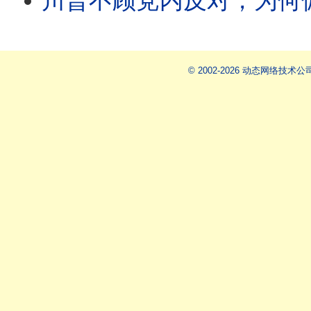
川普不顾党内反对，为何偏偏背书枕头哥竞选州长？西雅图检察官就职不到1小时，就被白宫
© 2002-2026 动态网络技术公