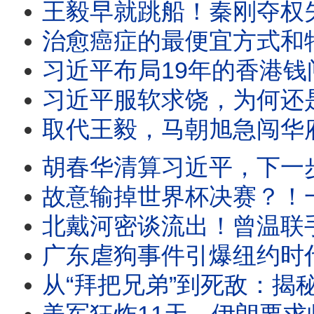
王毅早就跳船！秦刚夺权失败，习近平外交线变天；周恩来私生子传闻
治愈癌症的最便宜方式和特斯拉，竟然被FBI消音；川普新冠“特效药”官方不
习近平布局19年的香港钱闸易主，陈希、马兴瑞旧部遭全面清洗！党产华润遭
习近平服软求饶，为何还是下不了台？元老院正起草判词：温家宝要重判，
取代王毅，马朝旭急闯华府探雷！川习会前夜，中南海权斗与AI危机同时失控；习近平“无上限”外
胡春华清算习近平，下一步直取总书记？李强突然抛出“财产公开”，替红
故意输掉世界杯决赛？！一夜之间成为骗子的梅西遭遇假爆料、千万请愿、全网围攻：
北戴河密谈流出！曾温联手否决，习近平惊爆“空壳人
广东虐狗事件引爆纽约时代广场，从旺旺、铁链女到防疫扑杀：中国人为何向弱者下手？互害社会与
从“拜把兄弟”到死敌：揭秘习近平与薄熙来34年恩怨，一场由“发蜜”开