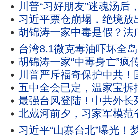
川普“习好朋友”迷魂汤后，美军2026西太SQUAD四方合围，中共围台战略已成泡影； 美海岸巡逻艇加
习近平票仓崩塌，绝境放出胡死讯；温家宝率元老反击：再动
胡锦涛一家中毒是假？法广辟谣突遭404！习迎“汪东兴时刻”？爆蔡奇将交中办大权！河北一夜
台湾8.1微克毒油吓坏全岛，中共一看：这在中国算优质油！胡锦涛全
胡锦涛一家“中毒身亡”疯传！五中全会十月召开：习近平在台上被分权，
川普严斥福奇保护中共！国会惊人“百次沉默”，律师被赶出国会，听证会扯出美中“深层政府”与中共武汉实
五中全会已定，温家宝拆掉李强三张底牌；方星海落马、DeepS
最强台风登陆！中共外长死里逃生，牛田洋553名军人和大学生身亡惨剧究竟是台风还是人祸？“民族伟大
北戴河前夕，习家军模范省失守！习近平心腹中纪委委员突遭罢黜，贵州新官
习近平“山寨台北”曝光！梦里攻下总统府；美军暗鹰高超音速导弹15分钟