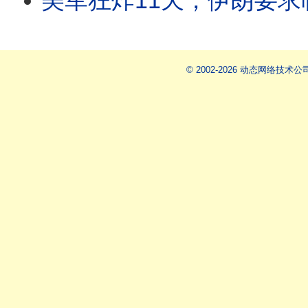
美军狂炸11天，伊朗要求临时停火10天，川普拒绝！看懂魔鬼的交易：毛泽东的赞美与江青
© 2002-2026 动态网络技术公