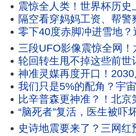
震惊全人类！世界杯历史上最邪门的5大魔咒，
隔空看穿妈妈工资、帮警察找回失物！湖
零下40度赤脚冲进雪地？迪亚特洛夫山口
三段UFO影像震惊全网！六角史前飞船｜“四不像”变形金刚｜树枝型
轮回转生甩不掉这些前世记忆！恐高偏要跳伞？狂买
神准灵媒再度开口！2030后“这个大国”将不复
我们只是5%的配角？宇宙中最大、最恐怖的隐形力量现身
比辛普森更神准？！北京第一高楼遭神秘撞击
“脑死者”复活，医生被吓坏了！
史诗地震要来了？三网红预言家同时