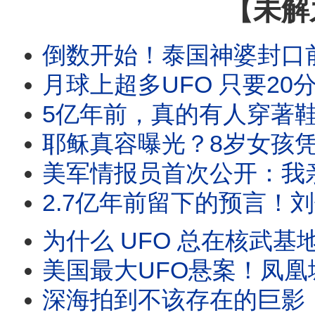
【未解
倒数开始！泰国神婆封口前的最后警告！2026年外星人强制
月球上超多UFO 只要20分钟就能飞
5亿年前，真的有人穿著鞋走在地球上吗？和恐龙并肩同行，三
耶稣真容曝光？8岁女孩凭记忆画出祂，16年后
美军情报员首次公开：我亲手驾驶过UFO！4座地球外星
2.7亿年前留下的预言！刘伯温碑记、姜子牙封神
为什么 UFO 总在核武基地上空？退役将军揭密：
美国最大UFO悬案！凤凰城之光上万人目击，
深海拍到不该存在的巨影！消失百年“海怪活体”首度