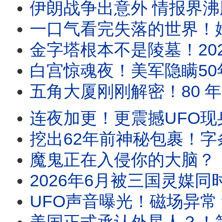
伊朗战争出意外 情报界沸腾！美F15战机飞行员披
一口气看完失落的世界！姆大陆、小矮人世界、索多玛⋯1
金字塔根本不是陵墓！2025雷达最新发现：它或
白宫惊魂夜！美军隐瞒50年的UFO黑幕：当年被全美
五角大厦刚刚解密！80 年前坠毁在
连夜加更！更震撼UFO现身美军基地敏感区 当众空中变身
挖出62年前神秘包裹！字条指定“买这匹
魔鬼正在入侵你的大脑？！美国顶级驱魔师亲口揭露的恐
2026年6月被三国灵媒同时点名！“六月风暴”全面解
UFO声音曝光！磁场异常 动物疯了！巴西农民