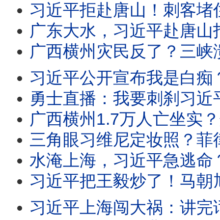
习近平拒赴唐山！刺客堵住李强？中共宣布新冠再喷发，三亿牛马抛房产，美台
广东大水，习近平赴唐山指挥抗震？勇士喊：二愣子滚！灭共V字仇刹哥雨夜现身成都，
广西横州灾民反了？三峡溃坝爆料人失联！指纹声纹流出？王虹邓煜获数学诺奖，党紧急
习近平公开宣布我是白痴？三峡再爆新绝密资料，水电系一二把手全被抓！习逼
勇士直播：我要刺刹习近平！北京石景山爆大屠杀：武警突接密令！广西横州惊天大瓜：
广西横州1.7万人亡坐实？爆料者被抓！胡舒立叛变？财新网发文追打王岐山系马仔
三角眼习维尼定妆照？菲律宾把习近平气坏了！中纪委内鬼作乱，习官场失控；水
水淹上海，习近平急逃命？上海人狂酸习；习明泽接总书记班路线图流出？王沪宁访朝为
习近平把王毅炒了！马朝旭紧急访美修补关系？王沪宁访朝，反复双手合十向金正恩告饶
习近平上海闯大祸：讲完话A股暴跌！上海人嘲笑习土鳖拎马桶，AI大会是丐帮来要钱、进货