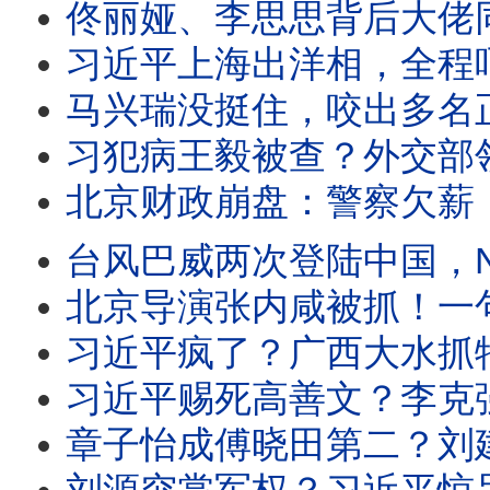
佟丽娅、李思思背后大佬同时被抓？两人成难姐难妹！习近平催牛马消费60万亿
习近平上海出洋相，全程吓尿？少年勇士痛骂习视频火了！瀛台密会，习告知
马兴瑞没挺住，咬出多名正国级后被加速处理？沈阳洪水，习近平遭300冤魂索命！湖北中
习犯病王毅被查？外交部领导栏变了！广西人：习近平死哪了？下台！河北洪水千
北京财政崩盘：警察欠薪，蠢猪治国火了！揭秘：中共高官拒打国产疫苗保命！黑
台风巴威两次登陆中国，NO1暴雨横扫中国！上海杭州逃离，四川河北大水！北大清
北京导演张内咸被抓！一句“105岁畜生”惹怒习近平？迪丽热巴容貌大变、自
习近平疯了？广西大水抓特务闹出新绰号洗脚盆，大撒币救援外国灾民气炸中国灾
习近平赐死高善文？李克强同款；美驻华使馆十连发警报：逃离中国！天安门活体
章子怡成傅晓田第二？刘建超落马扯出国际绯闻！广西大洪水惨炸，中国大天灾扎堆；