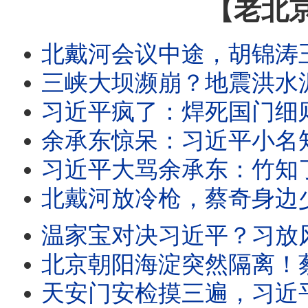
【老北
北戴河会议中途，胡锦涛王岐山突露面？习近平动手抢香港保险钱了！上三休四
三峡大坝濒崩？地震洪水泥石流齐发，九孔承不住；大河南公开挺西平大侠，习共懵了；
习近平疯了：焊死国门细则出炉，出入境局造反了？八毒招阻出境，内幕竟是党撑不住
余承东惊呆：习近平小名知了！河南杨佳手刃恶霸后出逃，乡亲全力救夏付钢！
习近平大骂余承东：竹知了革命全面爆发！中共出入境新规：请配合放弃外国护照！
北戴河放冷枪，蔡奇身边少一人！习近平抓了大人物？辛奇养父辛保安落马！
温家宝对决习近平？习放风抓全家！长春政府反了？摊牌、躺平！党内反共官员井喷？
北京朝阳海淀突然隔离！蔡奇放风胡锦涛离世？360搜索结果习近平是猪！北
天安门安检摸三遍，习近平获封发疯的野猪！军中大乱，军头全员拒签字；王虹