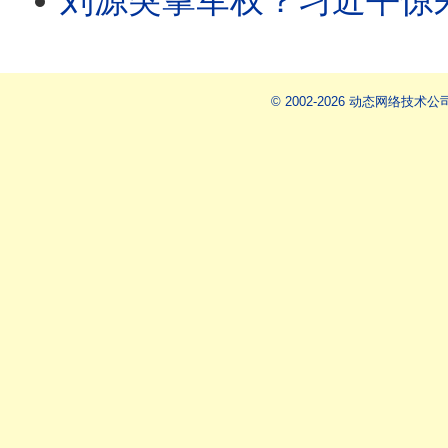
刘源突掌军权？习近平惊呆：张升民一个人开军委会！李克强哼习惹杀身祸，近平
© 2002-2026 动态网络技术公