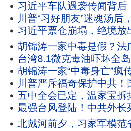
习近平车队遇袭传闻背后：军委名单一夜消失，习近平落入权力真空？
川普“习好朋友”迷魂汤后，美军2026西太SQUAD四方合围，中共围台战略已成泡影； 美海岸巡逻艇加
习近平票仓崩塌，绝境放出胡死讯；温家宝率元老反击：再动
胡锦涛一家中毒是假？法广辟谣突遭404！习迎“汪东兴时刻”？爆蔡奇将交中办大权！河北一夜
台湾8.1微克毒油吓坏全岛，中共一看：这在中国算优质油！胡锦涛全
胡锦涛一家“中毒身亡”疯传！五中全会十月召开：习近平在台上被分权，
川普严斥福奇保护中共！国会惊人“百次沉默”，律师被赶出国会，听证会扯出美中“深层政府”与中共武汉实
五中全会已定，温家宝拆掉李强三张底牌；方星海落马、DeepS
最强台风登陆！中共外长死里逃生，牛田洋553名军人和大学生身亡惨剧究竟是台风还是人祸？“民族伟大
北戴河前夕，习家军模范省失守！习近平心腹中纪委委员突遭罢黜，贵州新官