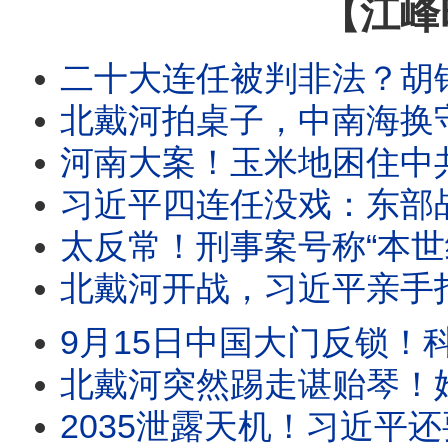
【江峰
二十大连任被判非法？胡锦涛握军权，曾庆红逼宫习近平，胡春华开价
北戴河拍桌子，中南海换守门人：西城区突换书记，蔡奇替习
河南大案！玉米地困住中共，重金悬赏无人举报反而偷偷送饭：从杨佳到夏付刚
习近平四连任没戏：东部战区提灭包计划；西部战区逼放张又
太反常！刑事案号称“本世纪最低”却要全国扫黑？习近平突发“1年全国内斗令”！抓捕张又侠
北戴河开战，习近平亲手打造的“紫金酒窖”被砸！五中全会前元老派断习的粮草，习的29
9月15日中国大门反锁！科技人才不准出境，来去自由，中国大门永远敞开承诺成灰！美
北戴河突然踢走谌贻琴！她曾坐镇习近平730票全票大会、捧出贵州脱贫神话
2035泄露天机！习近平还要干九年？医疗承诺烂尾，武