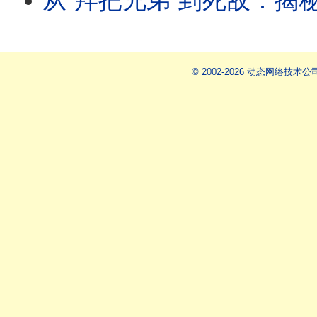
从“拜把兄弟”到死敌：揭秘习近平与薄熙来34年恩怨，一场由“发蜜”开
© 2002-2026 动态网络技术公