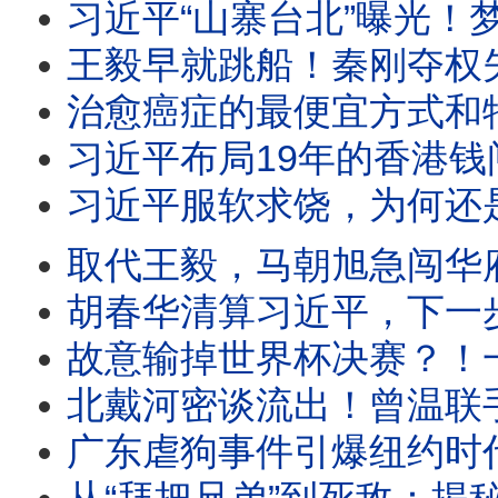
习近平“山寨台北”曝光！梦里攻下总统府；美军暗鹰高超音速导弹15分钟
王毅早就跳船！秦刚夺权失败，习近平外交线变天；周恩来私生子传闻
治愈癌症的最便宜方式和特斯拉，竟然被FBI消音；川普新冠“特效药”官方不
习近平布局19年的香港钱闸易主，陈希、马兴瑞旧部遭全面清洗！党产华润遭
习近平服软求饶，为何还是下不了台？元老院正起草判词：温家宝要重判，
取代王毅，马朝旭急闯华府探雷！川习会前夜，中南海权斗与AI危机同时失控；习近平“无上限”外
胡春华清算习近平，下一步直取总书记？李强突然抛出“财产公开”，替红
故意输掉世界杯决赛？！一夜之间成为骗子的梅西遭遇假爆料、千万请愿、全网围攻：
北戴河密谈流出！曾温联手否决，习近平惊爆“空壳人
广东虐狗事件引爆纽约时代广场，从旺旺、铁链女到防疫扑杀：中国人为何向弱者下手？互害社会与