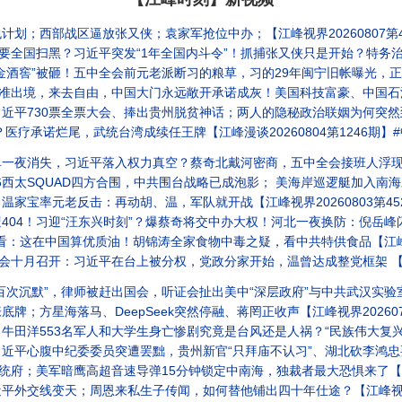
划；西部战区逼放张又侠；袁家军抢位中办；【江峰视界20260807第4
习近平突发“1年全国内斗令”！抓捕张又侠只是开始？特务治国与秘密打造“第二武装”反向围剿军队【
！五中全会前元老派断习的粮草，习的29年闽宁旧帐曝光，正厅级书记落马、亿元黑金浮出水面 【江
来去自由，中国大门永远敞开承诺成灰！美国科技富豪、中国石油科技之父萧光琰悲剧重演？【历史上
730票全票大会、捧出贵州脱贫神话；两人的隐秘政治联姻为何突然到头？【江峰视
医疗承诺烂尾，武统台湾成续任王牌【江峰漫谈20260804第1246期】
夜消失，习近平落入权力真空？蔡奇北戴河密商，五中全会接班人浮现？【江
合围，中共围台战略已成泡影； 美海岸巡逻艇加入南海对撞中共海警船！分建军事基地破解饱和攻击，暗鹰15分钟精准打击
家宝率元老反击：再动胡、温，军队就开战【江峰视界20260803第45
东兴时刻”？爆蔡奇将交中办大权！河北一夜换防：倪岳峰闪退、李克强同学旧部接棒！习家军各自跳船抢滩！
看：这在中国算优质油！胡锦涛全家食物中毒之疑，看中共特供食品【江峰漫谈2
十月召开：习近平在台上被分权，党政分家开始，温曾达成整党框架 【江峰视界
出国会，听证会扯出美中“深层政府”与中共武汉实验室的秘密金流！国会追责立法在即，北京怎么赔钱？美债核弹已上膛
；方星海落马、DeepSeek突然停融、蒋罔正收声【江峰视界202607
大学生身亡惨剧究竟是台风还是人祸？“民族伟大复兴”跟当年的“五七指示”：催眠年轻人的宏大叙事总带来人间悲剧
心腹中纪委委员突遭罢黜，贵州新官“只拜庙不认习”、湖北砍李鸿忠要员！【江峰视
府；美军暗鹰高超音速导弹15分钟锁定中南海，独裁者最大恐惧来了【江峰漫谈2
外交线变天；周恩来私生子传闻，如何替他铺出四十年仕途？【江峰视界20