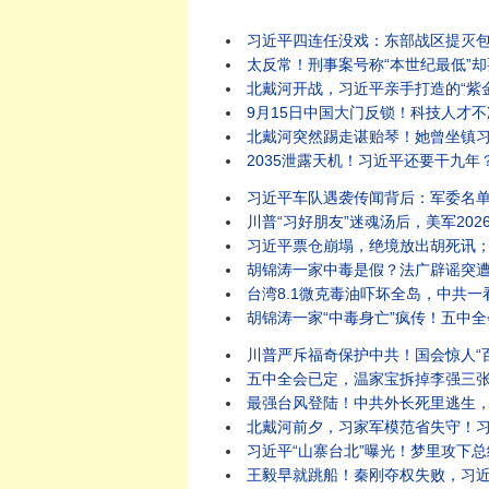
习近平四连任没戏：东部战区提灭包计
太反常！刑事案号称“本世纪最低”却要全国扫黑？
北戴河开战，习近平亲手打造的“紫金酒窖”被砸
9月15日中国大门反锁！科技人才不准出境，
北戴河突然踢走谌贻琴！她曾坐镇习近平
2035泄露天机！习近平还要干九年？
习近平车队遇袭传闻背后：军委名单一
川普“习好朋友”迷魂汤后，美军2026西太SQUAD四方
习近平票仓崩塌，绝境放出胡死讯；温
胡锦涛一家中毒是假？法广辟谣突遭404！习迎“汪
台湾8.1微克毒油吓坏全岛，中共一
胡锦涛一家“中毒身亡”疯传！五中全会
川普严斥福奇保护中共！国会惊人“百次沉默”，律师被赶
五中全会已定，温家宝拆掉李强三张底牌
最强台风登陆！中共外长死里逃生，牛田洋553名军人和
北戴河前夕，习家军模范省失守！习近平
习近平“山寨台北”曝光！梦里攻下总统
王毅早就跳船！秦刚夺权失败，习近平