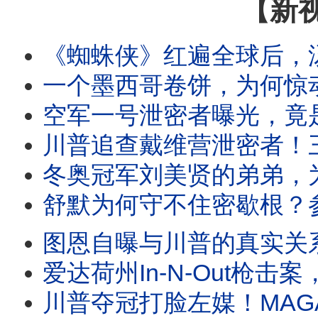
【新
《蜘蛛侠》红遍全球后，汤姆·霍兰德为何只想“消失”？与赞达亚相爱十年，两人决定一
一个墨西哥卷饼，为何惊动万斯？亨特哭诉拜登病情。格雷厄姆妹妹参选，却不
空军一号泄密者曝光，竟是前空军部长！马姆达尼私下究竟什么样？《纽约邮报》揭开
川普追查戴维营泄密者！三种说法互相矛盾？白宫突然换路，美国首次禁止生
冬奥冠军刘美贤的弟弟，为何突然称霸加州女子体育？川普演讲救孩子，一个拜登玩笑爆笑全
舒默为何守不住密歇根？参议员初选进步派爆冷胜出，揭开民主党真正的内部分歧。
图恩自曝与川普的真实关系。布兰奇确认闯过第一关。川普2.0为何
爱达荷州In-N-Out枪击案，一位普通人却迎著枪声冲了过去，救了更多人的生命。五年
川普夺冠打脸左媒！MAGA反叛者大集结。卡维尔警告退党！橙县开始