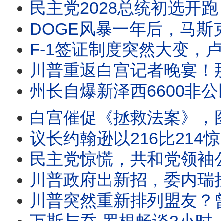
民主党2028总统初选开跑？南卡取代爱荷华成第一站，哈里斯、纽森提前布局。马姆达尼
DOGE风暴一年后，马斯克首次谈那段经历。90分钟专访，他没有谈后悔，而
F-1签证制度突然大变，卢比奥对留学生下逐客令？白宫副幕僚长米勒最新演讲，透露
川普重返白宫记者晚宴！那篇三个月前中断的演讲，终于公开。为何与外界预想的
州长自爆新泽西6600非公民投票案，司法部要求彻查。共和党四人狙击
白宫催促《拯救法案》，图恩一句话把球踢回白宫。川普启动301关税，美国政策正
议长约翰逊以216比214惊险推进《拯救法案》。比尔·马赫警告：2028年
民主党惊慌，共和党领袖公开欢迎费特曼！馆长被问懵？国会质询史密森尼
川普政府出新招，委内瑞拉首轮民主过渡谈判8月1日启动。卢比奥深度介入，美国
川普突然重新排列盟友？曾反对他的英国新首相获公开称赞，加拿大却遭50%关税；格雷