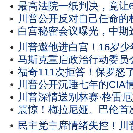
最高法院一纸判决，竟让6万人冲向西班牙？一则谣言、一份判决、一条偷渡产
川普公开反对自己任命的检察官！倒影池案突然反转？哈里斯首次释放2028信号，
白宫秘密会议曝光，中期选举策略转向？川普借西班牙移民危机喊话“投票共和党”，
川普邀他进白宫！16岁少年巨浪中死死抓住10岁男孩，两分钟救援为何感
马斯克重启政治行动委员会，巨资支持川普中期选举。司法部长提名受阻，川普出新招
福奇111次拒答！保罗怒了：下周投票藐视国会。佛州启动调查，拜登赦免令能保福奇吗？
川普公开沉睡七年的CIA情报！福克斯追查联邦记录，竟拼出一幅惊人图景！中共
川普深情送别林赛·格雷厄姆！莱温斯基为何公开感谢他？一篇悼文引爆舆论。克莱顿接掌O
震惊！梅拉尼娅、巴伦首次成伊朗暗S目标。川普与图恩公开交锋！拯救法案迎
民主党主席情绪失控！川普为何猛攻CNN记者？真正保护的，也许