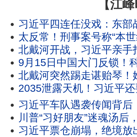
【江峰
习近平四连任没戏：东部战区提灭包计划；西部战区逼放张又
太反常！刑事案号称“本世纪最低”却要全国扫黑？习近平突发“1年全国内斗令”！抓捕张又侠
北戴河开战，习近平亲手打造的“紫金酒窖”被砸！五中全会前元老派断习的粮草，习的29
9月15日中国大门反锁！科技人才不准出境，来去自由，中国大门永远敞开承诺成灰！美
北戴河突然踢走谌贻琴！她曾坐镇习近平730票全票大会、捧出贵州脱贫神话
2035泄露天机！习近平还要干九年？医疗承诺烂尾，武
习近平车队遇袭传闻背后：军委名单一夜消失，习近平落入权力真空？
川普“习好朋友”迷魂汤后，美军2026西太SQUAD四方合围，中共围台战略已成泡影； 美海岸巡逻艇加
习近平票仓崩塌，绝境放出胡死讯；温家宝率元老反击：再动