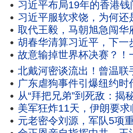
习近平布局19年的香港钱闸易主，陈希、马兴瑞旧部遭全面清洗！党产华润遭
习近平服软求饶，为何还是下不了台？元老院正起草判词：温家宝要重判，
取代王毅，马朝旭急闯华府探雷！川习会前夜，中南海权斗与AI危机同时失控；习近平“无上限”外
胡春华清算习近平，下一步直取总书记？李强突然抛出“财产公开”，替红
故意输掉世界杯决赛？！一夜之间成为骗子的梅西遭遇假爆料、千万请愿、全网围攻：
北戴河密谈流出！曾温联手否决，习近平惊爆“空壳人
广东虐狗事件引爆纽约时代广场，从旺旺、铁链女到防疫扑杀：中国人为何向弱者下手？互害社会与
从“拜把兄弟”到死敌：揭秘习近平与薄熙来34年恩怨，一场由“发蜜”开
美军狂炸11天，伊朗要求临时停火10天，川普拒绝！看懂魔鬼的交易：毛泽东的赞美与江青
元老密令刘源，军队5项重组；军报撤下军委主席负责制！