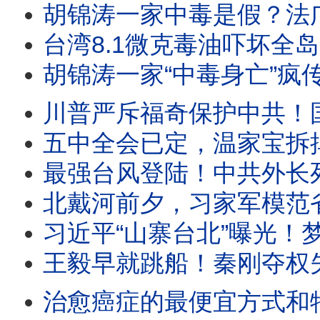
胡锦涛一家中毒是假？法广辟谣突遭404！习迎“汪东兴时刻”？爆蔡奇将交中办大权！河北一夜
台湾8.1微克毒油吓坏全岛，中共一看：这在中国算优质油！胡锦涛全
胡锦涛一家“中毒身亡”疯传！五中全会十月召开：习近平在台上被分权，
川普严斥福奇保护中共！国会惊人“百次沉默”，律师被赶出国会，听证会扯出美中“深层政府”与中共武汉实
五中全会已定，温家宝拆掉李强三张底牌；方星海落马、DeepS
最强台风登陆！中共外长死里逃生，牛田洋553名军人和大学生身亡惨剧究竟是台风还是人祸？“民族伟大
北戴河前夕，习家军模范省失守！习近平心腹中纪委委员突遭罢黜，贵州新官
习近平“山寨台北”曝光！梦里攻下总统府；美军暗鹰高超音速导弹15分钟
王毅早就跳船！秦刚夺权失败，习近平外交线变天；周恩来私生子传闻
治愈癌症的最便宜方式和特斯拉，竟然被FBI消音；川普新冠“特效药”官方不