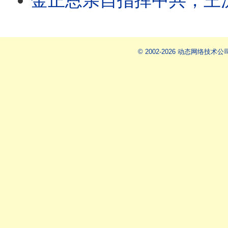
金正恩亲自指挥中共，王沪宁小本子做笔记 ；中国红十字会漠然
© 2002-2026 动态网络技术公