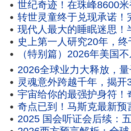
世纪奇迹！在珠峰8600米被宣布离世
转世灵童终于兑现承诺！完成
现代人最大的睡眠迷思！半夜醒来
史上第一人研究20年，终于听懂鸟
（特别篇）2026年美国不乐观？《
2026全球业力大释放，量子净
灵魂意外跨越千年，揭开3906年的世
宇宙给你的最强护身符！奇
奇点已到！马斯克最新预言：A
2025 国会听证会后续：五角大厦“遗