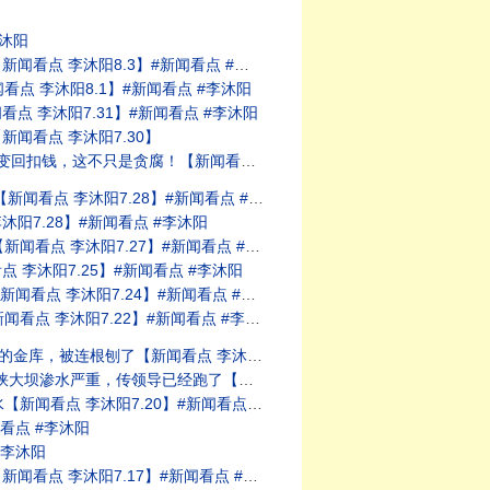
李沐阳
李沐阳8.3】#新闻看点 #李沐阳
 李沐阳8.1】#新闻看点 #李沐阳
李沐阳7.31】#新闻看点 #李沐阳
看点 李沐阳7.30】
只是贪腐！【新闻看点 李沐阳7.29】
 李沐阳7.28】#新闻看点 #李沐阳
7.28】#新闻看点 #李沐阳
 李沐阳7.27】#新闻看点 #李沐阳
沐阳7.25】#新闻看点 #李沐阳
 李沐阳7.24】#新闻看点 #李沐阳
李沐阳7.22】#新闻看点 #李沐阳
被连根刨了【新闻看点 李沐阳7.23】
看点 李沐阳7.21】#新闻看点 #李沐阳菜
点 李沐阳7.20】#新闻看点 #李沐阳
看点 #李沐阳
#李沐阳
李沐阳7.17】#新闻看点 #李沐阳