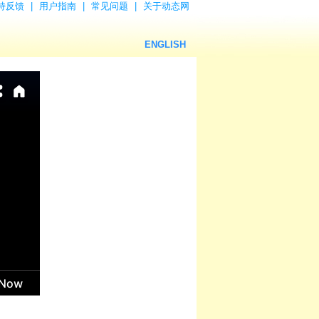
持反馈
|
用户指南
|
常见问题
|
关于动态网
ENGLISH