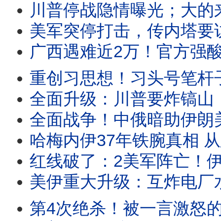
川普停战隐情曝光；大的来了？小泽内塔同日赴美；王虹致辞不提北大，原因曝光震
美军突停打击，传内塔要访美，川普提3停战方案，要打还是要谈？2迹象战争蔓延欧洲！习“钱
广西遇难近2万！官方强酸灭迹；温家宝秘书双开，惊现空前罪名！胡塞开火封曼德海峡，川
重创习思想！习头号笔杆子被抓；美沙重磅核协议引爆中东；川普“1：1”打击启动，伊朗
全面升级：川普要炸镐山，警告胡塞别妄动！伊朗袭击亚马逊中心，以色列全力备战；习上海被
全面战争！中俄暗助伊朗美军再阵亡，川普大怒狂炸核电厂；胡塞封曼德海峡，伊朗
哈梅内伊37年铁腕真相 从忠诚执行者到囚笼制造者｜革命卫队、神权统治与中
红线破了：2美军阵亡！伊朗要炸迪拜中心；习近平重手背刺普京，俄乌要逆转？马
美伊重大升级：互炸电厂水厂和桥梁！胡塞要封曼德海峡；曝马杜罗招供，70多国被颠
第4次绝杀！被一言激怒的梅西有多可怕？惊人数据曝光；庆贺横幅惹祸，阿根廷