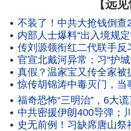
【远见
不装了！中共大抢钱倒查25年！赴港买保险征税2成！全民边控已实施，上海转机也
内部人士爆料“出入境规定”内幕：原因竟是它？官媒入场，华为发酵；伊朗猖狂宣布研发核武
传刘源领衔红二代联手反习；习暗助伊朗打地面战；全民痛打华为，只因一个
官宣北戴河异常；习“护城河”没了！刘源现异动；传大批军头罢宴八一招待会
真假？温家宝又传全家被抓，多人坠楼！“北戴河时间”开启，他才是最后杀招？中东狂飙再起
惊传胡锦涛中毒灭门，当事人辟谣！假爆料暗藏真威胁，习要掀桌？三派激斗，五中要“
福奇恐怖“三明治”，6大谎言震碎三观：差点死于疫苗仍力推；恶意误导防疫枉死百万人！美军重
中共密援伊朗400导弹；川普大怒爆粗要痛打伊朗；福奇听证百次拒答，国会现
史无前例！习缺席唐山祭祀典礼，官媒释重大异常信号！王岐山花圈辟谣，“软禁”传闻