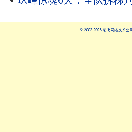
珠峰惊魂6天：全队拆梯判他死亡，他却爬著回来｜商业登山血色真相|
© 2002-2026 动态网络技术公