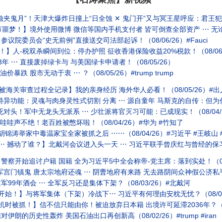
！天津大爆炸日撞上“日全蚀 ✕ 鬼门开”又与冥王星呼应：君王犯天条 集体觉醒（08/0
节噩梦！】境外使用微博 微信等国内手机支付者 皆可倒查全部资产 ⋯ 无论多
院委员会“史无前例”直接送交司法部起诉！（08/06/26）#Fauci
！】人-税双杀瞬间到位：停办护照 征收香港保险收益20%税款！（08/06
 ⋯ 直接废掉绿卡与 与美国绿卡申请者！（08/05/26）
跌 股市无动于衷 ⋯ ？（08/05/26）#trump trump
被海关审查过程全记录】我的亲身经历 海外华人必看！（08/05/26）#出
异功能：灵魂与肉身灵性式切割 分离 ⋯ 源自童年 马斯克的自传：但为什么
对头！军中无龙头无派系 ⋯ 少壮派将官灭习可能：已成现实！（08/04/2
哇哇声不绝！老百姓被憋坏啦！（08/04/26）#华为 #竹知了
锦涛举家中毒温家宝全家被抓之后 ⋯⋯（08/04/26）#习近平 #王岐山 
 撼动了谁？】北戴河会议进入头一天 ⋯ 习近平联手曾庆红与曾经的保习派：开打
察开始追讨户籍 国籍 全为习近平5中全会称帝-党主席：落到实处！（08/
 唐太宗地府还魂 ⋯ 阴曹地府有来路 无去路阴间众神假公济私平添阳寿于太宗 ⋯ 全为久
9年酒会 ⋯ 全军反习还是集体下架？（08/03/26）#北戴河
开始！】与将军集体（下架）冷战下⋯ 习近平有何理由安枕无忧？（08/03
时被抓！】信不信只能由你！被迫放弃日本籍 出境许可延滞2036年？（08
的历史性轰炸 美国石油出口再创新高（08/02/26）#trump #iran