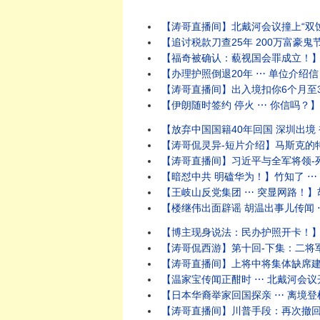
【涛哥直播间】北戴河会议撞上“双蚀夹鬼月”
【追讨税款刀查25年 200万富豪鬼
【福奇被确认：藐视国会罪成立！】参议
【办理护照倒退20年 ⋯ 单位介绍信
【涛哥直播间】出入境扣你6个月至3年
【伊朗随时签约 停火 ⋯ 你信吗？】油价暴
【放弃中国国籍40年回国 深圳出境 
【涛哥侃灵异-短片介绍】马斯克的特
【涛哥直播间】习近平与全军将领-死
【暗怼中共 明磕华为！】竹知了 ⋯ 
【王岐山反党集团 ⋯ 突显网路！】胡
【楼继伟出面辟谣 胡温出事儿传闻 ⋯
【博主现身说法：民办护照开卡！】警
【涛哥侃西游】第十回-下集：二将军宫门镇鬼
【涛哥直播间】上将中将集体缺席建军9
【温家宝传闻正酣时 ⋯ 北戴河会议
【日本华裔举家回国探亲 ⋯ 离境登机
【涛哥直播间】川普手段：再次撤回对伊朗