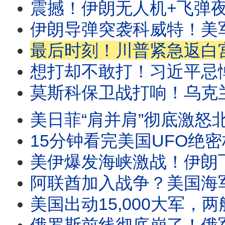
震撼！伊朗无人机+飞弹夜袭美军基地，伊朗
伊朗导弹突袭科威特！美军战机被击落？街头狂欢
最后时刻！川普紧急返白宫，巴参谋长飞抵
想打却不敢打！习近平忌惮美国出兵，直球问
莫斯科保卫战打响！乌克兰无人机空袭莫斯科，史
美日菲“肩并肩”彻底激怒北京！日本88式导弹击沉靶舰！纽
15分钟看完美国UFO绝密档案！瞬间消失、隐身变形、UFO追击美军
美伊爆发海峡激战！伊朗飞弹突袭美军舰，
阿联酋加入战争？美国海军交火伊朗快艇，以色列铁穹
美国出动15,000大军，两艘航母，重夺霍尔木兹