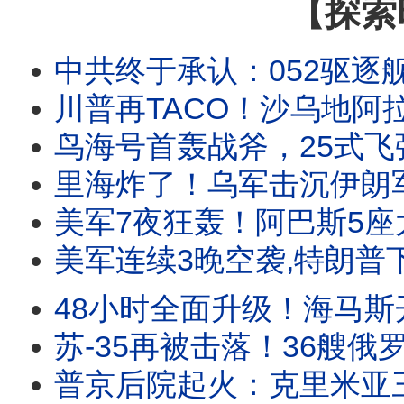
【探索
中共终于承认：052驱逐舰撞击3104
川普再TACO！沙乌地阿拉伯王储一通电话，美
鸟海号首轰战斧，25式飞弹空射！日
里海炸了！乌军击沉伊朗军火船，俄仓库连环爆炸；
美军7夜狂轰！阿巴斯5座大桥炸成废墟
美军连续3晚空袭,特朗普下令狠打，伊朗电网损失
48小时全面升级！海马斯开火，F35猛轰伊朗
苏-35再被击落！36艘俄罗斯船只沉没黑海
普京后院起火：克里米亚三大危机爆发，居民准备逃离，萨基空军基地