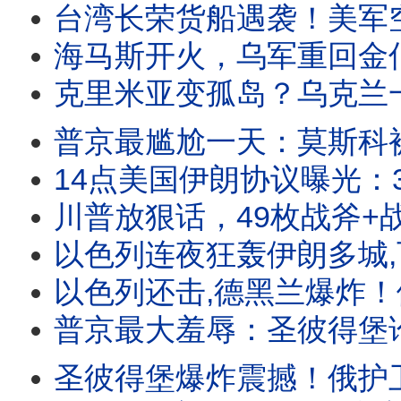
台湾长荣货船遇袭！美军空袭格什姆岛，伊朗
海马斯开火，乌军重回金伯恩沙嘴！川普政府高
克里米亚变孤岛？乌克兰一夜摧毁克里米亚5座油库，俄军
普京最尴尬一天：莫斯科被打成加沙，自家导弹炸油
14点美国伊朗协议曝光：3000亿美金砸
川普放狠话，49枚战斧+战机群狂轰伊朗，
以色列连夜狂轰伊朗多城,瓦希迪被定点清除？乌克兰
以色列还击,德黑兰爆炸！伊朗多波空袭以色列，中东
普京最大羞辱：圣彼得堡论坛期间遭袭，秋明最大炼油厂起火，俄
圣彼得堡爆炸震撼！俄护卫舰当场焚毁，乌克兰打爆