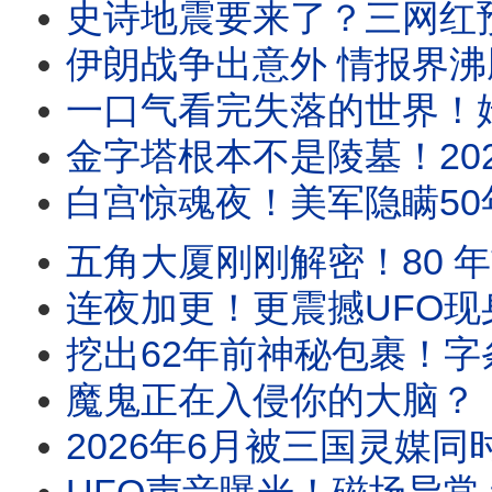
史诗地震要来了？三网红预言家同时
伊朗战争出意外 情报界沸腾！美F15战机飞行员披
一口气看完失落的世界！姆大陆、小矮人世界、索多玛⋯1
金字塔根本不是陵墓！2025雷达最新发现：它或
白宫惊魂夜！美军隐瞒50年的UFO黑幕：当年被全美
五角大厦刚刚解密！80 年前坠毁在
连夜加更！更震撼UFO现身美军基地敏感区 当众空中变身
挖出62年前神秘包裹！字条指定“买这匹
魔鬼正在入侵你的大脑？！美国顶级驱魔师亲口揭露的恐
2026年6月被三国灵媒同时点名！“六月风暴”全面解