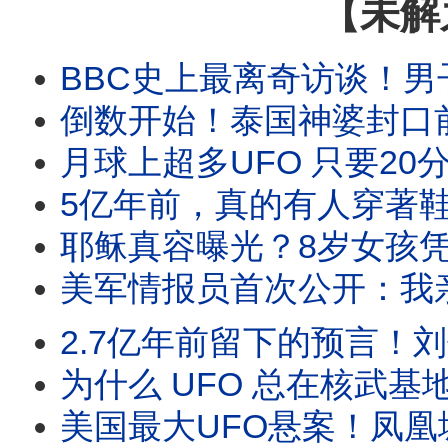
【未解
BBC史上最离奇访谈！男子现场让金星人借身
倒数开始！泰国神婆封口前的最后警告！2026年外星人强制
月球上超多UFO 只要20分钟就能飞
5亿年前，真的有人穿著鞋走在地球上吗？和恐龙并肩同行，三
耶稣真容曝光？8岁女孩凭记忆画出祂，16年后
美军情报员首次公开：我亲手驾驶过UFO！4座地球外星
2.7亿年前留下的预言！刘伯温碑记、姜子牙封神
为什么 UFO 总在核武基地上空？退役将军揭密：
美国最大UFO悬案！凤凰城之光上万人目击，