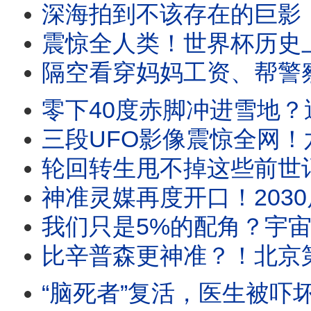
深海拍到不该存在的巨影！消失百年“海怪活体”首度
震惊全人类！世界杯历史上最邪门的5大魔咒，
隔空看穿妈妈工资、帮警察找回失物！湖
零下40度赤脚冲进雪地？迪亚特洛夫山口
三段UFO影像震惊全网！六角史前飞船｜“四不像”变形金刚｜树枝型
轮回转生甩不掉这些前世记忆！恐高偏要跳伞？狂买
神准灵媒再度开口！2030后“这个大国”将不复
我们只是5%的配角？宇宙中最大、最恐怖的隐形力量现身
比辛普森更神准？！北京第一高楼遭神秘撞击
“脑死者”复活，医生被吓坏了！