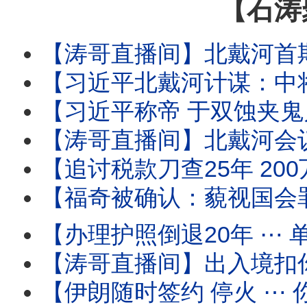
【石涛
【涛哥直播间】北戴河首期要务：中将上位填补上将
【习近平北戴河计谋：中将治军 张又侠五中全会祭旗】中少将补缺中 习近平
【习近平称帝 于双蚀夹鬼月 ⋯ 借妖魂江泽民百年纪念！】8月17日 胡锦
【涛哥直播间】北戴河会议撞上“双蚀夹鬼月”！天津大爆炸日撞上“日全蚀 ✕ 鬼门
【追讨税款刀查25年 200万富豪鬼节噩梦！】境外使用微博 微信等国
【福奇被确认：藐视国会罪成立！】参议院委员会“史
【办理护照倒退20年 ⋯ 单位介绍信！】人-税双杀瞬间到
【涛哥直播间】出入境扣你6个月至3年 ⋯ 直
【伊朗随时签约 停火 ⋯ 你信吗？】油价暴跌 股市