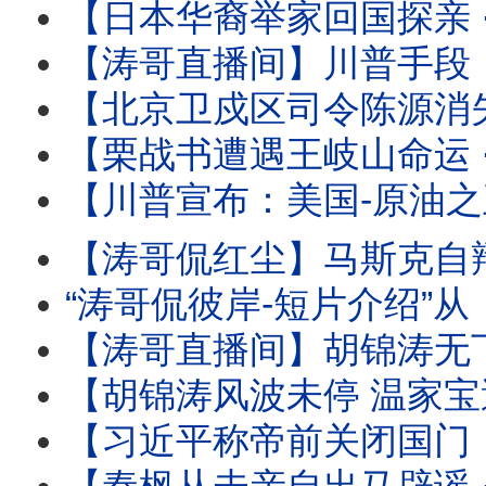
【日本华裔举家回国探亲 ⋯ 离境登机时被抓！】信不信只能由
【涛哥直播间】川普手段：再次撤回对伊朗的历史性轰炸 
【北京卫戍区司令陈源消失 ⋯ 胡温传闻骤起！】受命于蔡奇 保护习近平的禁卫
【栗战书遭遇王岐山命运 ⋯ 习近平曾庆红联手：称帝必须的！】下
【川普宣布：美国-原油之王 】炸烂对手与停火等待协议 ⋯ 推动美
【涛哥侃红尘】马斯克自辩：心无怨恨 伤口至死！ 
“涛哥侃彼岸-短片介绍”从《本能》翘腿女神到1%生死危机！莎
【涛哥直播间】胡锦涛无下文 ⋯ 习近平钓鱼可能有多大？ 北戴河-
【胡锦涛风波未停 温家宝遭满门抄斩！】习近平联手曾庆红 ⋯ 称帝
【习近平称帝前关闭国门：进出境新规！】中共国77周年前实