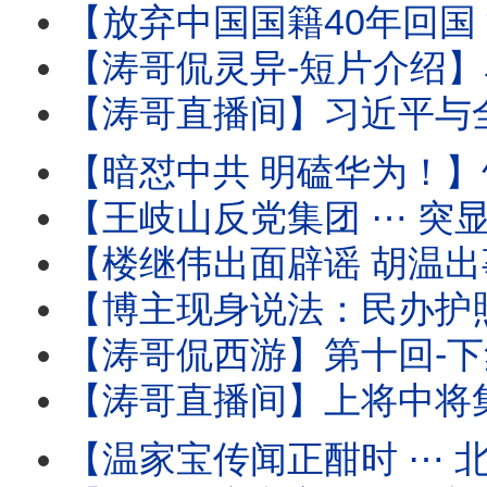
【放弃中国国籍40年回国 深圳出境 被海关审查过程全
【涛哥侃灵异-短片介绍】马斯克的特异功能：灵魂与肉身灵性式切割
【涛哥直播间】习近平与全军将领-死对头！军中无龙头无派系 
【暗怼中共 明磕华为！】竹知了 ⋯ 哇哇声不绝
【王岐山反党集团 ⋯ 突显网路！】胡锦涛举家中毒温家
【楼继伟出面辟谣 胡温出事儿传闻 ⋯ 撼动了谁？】北戴河会议进入头一
【博主现身说法：民办护照开卡！】警察开始追讨户籍 国籍 
【涛哥侃西游】第十回-下集：二将军宫门镇鬼 唐太宗地府还魂 ⋯ 阴曹地府有
【涛哥直播间】上将中将集体缺席建军99年酒会 
【温家宝传闻正酣时 ⋯ 北戴河会议开始！】与将军集体（