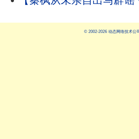
【秦枫从未亲自出马辟谣 ⋯ 辟谣论皆假借他人之手！ 】更传秦枫帐号被接管：爆料
© 2002-2026 动态网络技术公