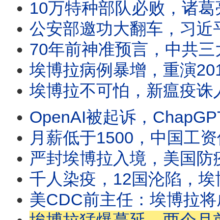
10万特种部队必败，诸葛亮八阵图为何战无不胜？司马懿也败逃，八
公安部邀功大翻车，习近平生日惨被高级黑；台湾国安局招募中国线人，化身“中国包青天
70年前神准预言，中共三大隐蔽战术猛攻台湾；郑丽文访美频传亲
埃博拉病例暴增，重演2014年西非大瘟疫？攻击医护人员、抢夺尸体，病患家属
埃博拉不可怕，新瘟疫诛人又诛心；世卫警告：埃博拉一月已爆发；疫情数据为何突
OpenAI被起诉，ChapGPT如何成犯罪帮凶？马斯克警告AI毁灭人类，AI靠
月薪低于1500，中国工资倒退17年；中国低薪海啸来袭，中共躺平没救；数亿
严封埃博拉入境，美国防疫惊传大破口；伊朗过度消耗美国弹药，日本台湾安全拉警报？美伊战
千人染疫，12国沦陷，埃博拉扩散为何挡不住？群众围攻医院，夺尸纵火，大批病患脱逃
美CDC前主任：埃博拉将成大流行病；美国升级严防，国境防线差点破防？世界杯将