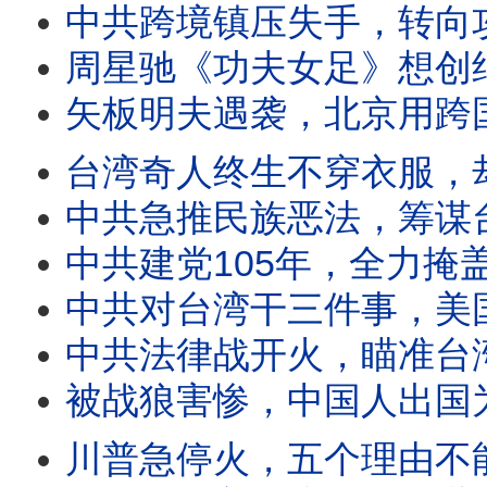
中共跨境镇压失手，转向攻击台湾五大罩门；跨境镇压太疯狂，吃面也遭殃
周星驰《功夫女足》想创纪录，中共是拦路虎？星爷电影屡成经典，预言中共未
矢板明夫遇袭，北京用跨国镇压逼统台湾？中共发射巨浪3导弹恐
台湾奇人终生不穿衣服，却热心助人守护村庄；似疯非疯藏玄机，世
中共急推民族恶法，筹谋台海新战争？民族法输出跨国镇压激
中共建党105年，全力掩盖五大冤案；大饥荒、文革等冤案真相
中共对台湾干三件事，美国气炸全力反击；北京对台认知战换花招，更耸动更迷惑
中共法律战开火，瞄准台湾跨国镇压、改造思想；中共跨国镇压，一次看懂内幕
被战狼害惨，中国人出国为何不敢亮护照？天天怒骂美日台，几
川普急停火，五个理由不能说；美伊谈判，三大反常引震惊；美