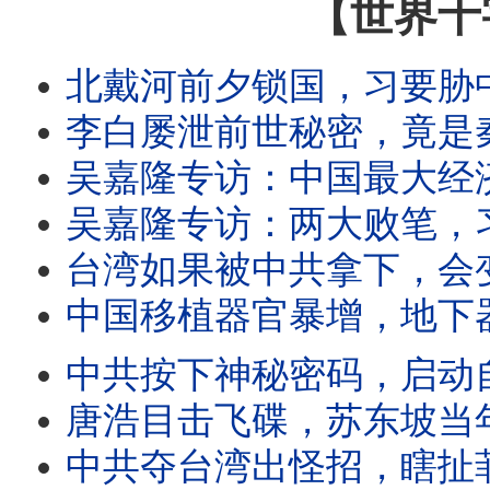
【世界十
北戴河前夕锁国，习要胁中共大老？习搞垮经济，使出三板斧宣战连任？
李白屡泄前世秘密，竟是秦始皇转世？李白预言绝密天机，今天正在兑现？青莲
吴嘉隆专访：中国最大经济危机曝光，还能救吗？习近平两大招，火速搞垮中
吴嘉隆专访：两大败笔，习近平21大难连任？中共频扰台海南海，为掩饰无力攻台？台湾立法院
台湾如果被中共拿下，会变怎么样？台湾人民会得到或失去什么？
中国移植器官暴增，地下器官诈骗崛起；器官诈骗难追查，三招套路全解密
中共按下神秘密码，启动自我毁灭？全国四大败象涌现，中共来
唐浩目击飞碟，苏东坡当年也见过？美加速公布飞碟机密，外星人即将现身？中国与
中共夺台湾出怪招，瞎扯菲律宾领土是台湾的？巴丹群岛太重要，招引中共觊觎