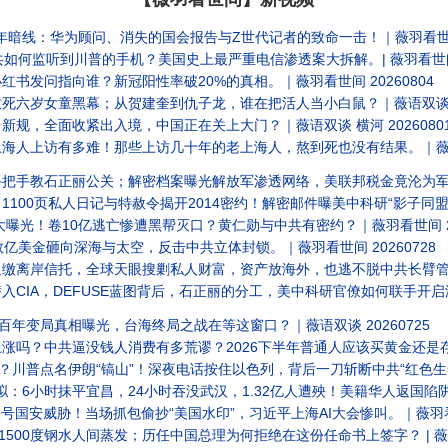
五年暗线：华为顾问、消失的国会报告与Z世代记者的致命一击！｜薇羽看世间 2
如何监听到川普的手机？美国史上最严重电信渗透案大拆解。| 薇羽看世间 2
书发问指向谁？新冠阳性率破20%的真相。｜薇羽看世间 20260804
六岁女童黑幕；从贺建奎到仇子龙，谁在把活人当小白鼠？｜薇语双谈 横河 
规，全面收紧出入境，中国正在关上大门？｜薇语双谈 横河 2026080
人上访有多难！那些上访几十年的老上海人，熬到死也没有结果。｜薇语双谈
把手教石正丽公关；解密档案曝光解放军渗透网络，美联邦税金竟沦为军方技
00页私人日记与特赦令揭开2014密约！解密邮件曝美中科研“影子同盟”。
大曝光！卷10亿逃亡惨遭黑帮灭口？黄仁勋与中共有密约？｜薇羽看世间 202
亿美金砸向深海与太空，反击中共立体封锁。｜薇羽看世间 20260728
缴离岸信托，全球天眼搜剿私人财富，资产放海外，也逃不脱中共长臂管辖？｜
CIA，DEFUSE蓝图背后，石正丽的分工，美中科研官僚如何联手开启潘多
百年变局真相曝光，台海终局之战在等这窗口？｜薇语双谈 20260725
？中共逼没钱人消费有多荒谬？2026下半年普通人应该买黄金还是存美金？｜嘉宾
？川普点名伊朗“镐山”！深夜电话按住以色列，背后一刀斩断中共“红色生命线”
：6小时抹平宜昌，24小时吞没武汉，1.32亿人遭殃！美籍华人返国陷阱！｜
国安威胁！当场抓包偷抄“美国水印”，习近平上海AI大会惨叫。｜薇羽看世间
500度钢水人间蒸发；历任中国总理为何拒绝在这份任命书上签字？ | 薇羽看