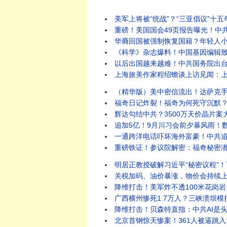
美军上将被“统战”？“三亚倡议”十
重磅！美国国会49页报告曝光！中共
华裔回国被强制恢复国籍？年轻人小红
《科学》杂志爆料！中国基因编辑致死
以后出国越来越难！中共国务院出台新
上海旅美作家程绍蟾谈上访见闻：上海
（精华版）美中密信流出！达萨克手
福奇日记炸裂！福奇为何死守沉默？11
辉达勾结中共？3500万天价晶片案
追加5亿！9月川习会前夕暴风雨！数
一通跨洋电话吓坏海外富豪！中共追
重磅铁证！参议院解密：福奇秘密潜入
明居正教授破解习近平“秘密议程”！
关税加码、油价暴涨，物价会持续上涨吗
降维打击！美军炸不透100米花岗岩
广西横州惨死1.7万人？三峡溃坝模拟
降维打击！贝森特直指：中共AI是头号
北京首钢惊天惨案！361人被逼跳入1