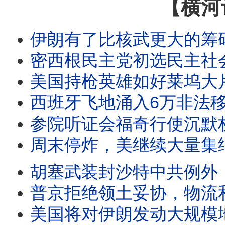
【横河
伊朗有了比核武更大的筹码，中共半掩承认南海自己撞船，CNN承认赛
密西根民主党初选民主社会主义重击建制派，霍尔木兹海峡协议今完成
美国持枪英雄如好莱坞大片，康宁汉在压力下拒绝退缩；川普周
西班牙飞地涌入6万非法移民；哈马斯同意解除武装；美
参院听证会福奇行使沉默权，福奇日记泄真相，党媒又要认领菲尔兹奖成果，
周末停炸，美继续大量集结；乌克兰里海截俄输伊军火，乌欲恢复1991年边界；，美
胡塞武装封沙特中共例外，美首次对强劳产品国关税制裁，乌克兰纵深打击三大目标新
普京拒绝领土妥协，物流和石油不配合，川普把攻击基础设施的决定权交给伊朗，
美国将对伊朗发动大规模地区战争，俄黑海舰队密令撤离家属，但可