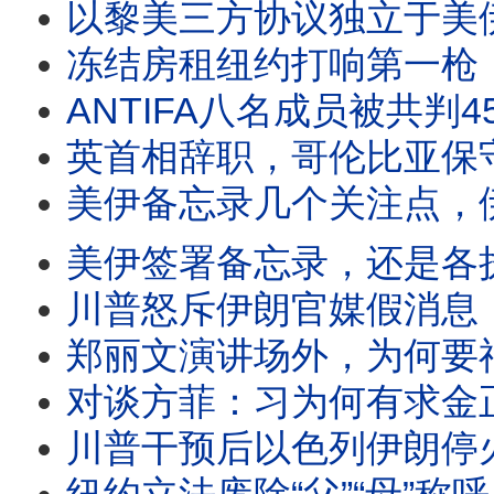
以黎美三方协议独立于美伊协议，普京被打急眼了想谈判？美
冻结房租纽约打响第一枪，川普怒斥共产主义，中共
ANTIFA八名成员被共判450年，伊朗要加入“穆斯
英首相辞职，哥伦比亚保守总统当选，美伊直接谈判成果
美伊备忘录几个关注点，伊外长称中伊核心不含俄国
美伊签署备忘录，还是各执一词，台湾公开收集中共情报，又一个
川普怒斥伊朗官媒假消息，称周末能签协议，美情报总监公布美曾资助全球
郑丽文演讲场外，为何要福青帮保护？在阻止以色
对谈方菲：习为何有求金正恩？唯恐朝倒向俄国。韩民
川普干预后以色列伊朗停火，革命卫