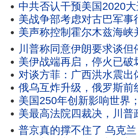
中共否认干预美国2020大选证据；世界AI合作组织创始成员国大多没有A
美战争部考虑对古巴军事行动，泽连斯基称乌克兰年产千万无人机，美国狂揍伊朗目的何在，
美声称控制霍尔木兹海峡并收费，美首次无人攻击艇击中伊朗潜艇
川普称同意伊朗要求谈但停火已结束，俄罕见承认乌克兰无人机致燃料短缺，普京拒
美伊战端再启，停火已破坏；川普三大国际战略变化：西班牙、土耳其和叙利
对谈方菲：广西洪水震出体制空壳！中共靠黑帮跨境镇
俄乌互炸升级，俄罗斯前线三邻国进入战备状态，美足
美国250年创新影响世界；美正式拒绝国际刑事法院管辖权；俄
美最高法院四裁决，川普政府输赢对半；美司法部调查支持美国社会主义运动
普京真的撑不住了 乌克兰 火烈鸟 导弹精准炸毁俄军工命脉 克里米亚炼