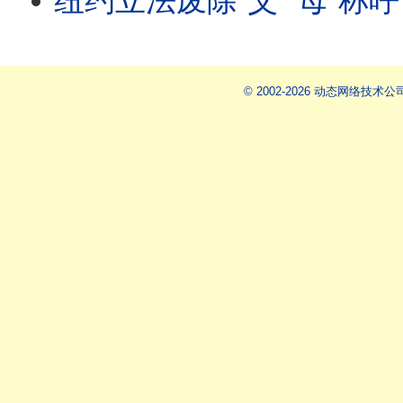
纽约立法废除“父”“母”称呼；新泽西反ICE暴乱背后的组织；加州选举引发争
© 2002-2026 动态网络技术公