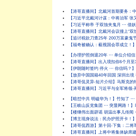
【涛哥直播间】北戴河首期要务：中将
【习近平北戴河计谋：中将治军 张又侠五
【习近平称帝 于双蚀夹鬼月 ⋯ 借妖魂
【涛哥直播间】北戴河会议撞上“双蚀夹鬼月”
【追讨税款刀查25年 200万富豪鬼
【福奇被确认：藐视国会罪成立！】参议
【办理护照倒退20年 ⋯ 单位介绍信
【涛哥直播间】出入境扣你6个月至3年
【伊朗随时签约 停火 ⋯ 你信吗？】油价暴
【放弃中国国籍40年回国 深圳出境 
【涛哥侃灵异-短片介绍】马斯克的特
【涛哥直播间】习近平与全军将领-死
【暗怼中共 明磕华为！】竹知了 ⋯ 
【王岐山反党集团 ⋯ 突显网路！】胡
【楼继伟出面辟谣 胡温出事儿传闻 ⋯
【博主现身说法：民办护照开卡！】警
【涛哥侃西游】第十回-下集：二将军宫门镇鬼
【涛哥直播间】上将中将集体缺席建军9