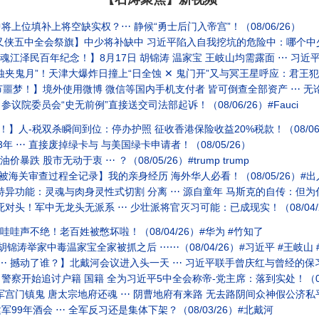
上位填补上将空缺实权？⋯ 静候“勇士后门入帝宫”！（08/06/26）
中全会祭旗】中少将补缺中 习近平陷入自我挖坑的危险中：哪个中少将不怕他 不恨他？
江泽民百年纪念！】8月17日 胡锦涛 温家宝 王岐山均需露面 ⋯ 习近平-天下无
！天津大爆炸日撞上“日全蚀 ✕ 鬼门开”又与冥王星呼应：君王犯天条 集体觉醒（08/0
节噩梦！】境外使用微博 微信等国内手机支付者 皆可倒查全部资产 ⋯ 无论多
院委员会“史无前例”直接送交司法部起诉！（08/06/26）#Fauci
！】人-税双杀瞬间到位：停办护照 征收香港保险收益20%税款！（08/06
 ⋯ 直接废掉绿卡与 与美国绿卡申请者！（08/05/26）
跌 股市无动于衷 ⋯ ？（08/05/26）#trump trump
被海关审查过程全记录】我的亲身经历 海外华人必看！（08/05/26）#出
异功能：灵魂与肉身灵性式切割 分离 ⋯ 源自童年 马斯克的自传：但为什么
对头！军中无龙头无派系 ⋯ 少壮派将官灭习可能：已成现实！（08/04/2
哇哇声不绝！老百姓被憋坏啦！（08/04/26）#华为 #竹知了
锦涛举家中毒温家宝全家被抓之后 ⋯⋯（08/04/26）#习近平 #王岐山 
 撼动了谁？】北戴河会议进入头一天 ⋯ 习近平联手曾庆红与曾经的保习派：开打
察开始追讨户籍 国籍 全为习近平5中全会称帝-党主席：落到实处！（08/
 唐太宗地府还魂 ⋯ 阴曹地府有来路 无去路阴间众神假公济私平添阳寿于太宗 ⋯ 全为久
9年酒会 ⋯ 全军反习还是集体下架？（08/03/26）#北戴河