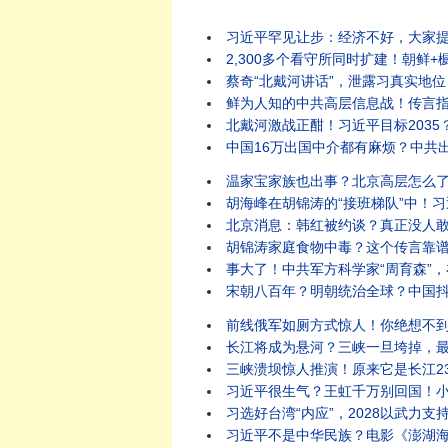
习近平罕见让步：经济不好，大家提意见！川普政府限
2,300多个看守所同时扩建！朝鲜+橱窗经济并
蔡奇“北戴河讲话”，泄露习真实地位！
鲜为人知的中共高层信息战！传言指温家宝妻子被调查
北戴河激战正酣！习近平目标2035？军队还
中国16万出国中介都有麻烦？中共出入境19条新
温家宝家族也出事？北京高层怎么了！胡锦涛之死不
胡海峰在胡锦涛的“接班梯队”中！习近平会先下手
北京消息：韩红被约谈？真正没人敢查的，是那消失
胡锦涛家庭食物中毒？这个传言靠谱吗？..胡锦涛
事大了！中共军方科学家“周育森”，在COVI
宋朝八百年？明朝统治全球？中国抖音疯传奇
前线俄军如厕方式惊人！你绝想不到；当兵有什么好，
长江将成为悬河？三峡一旦垮掉，最严重的不止是洪
三峡溃坝惊人推演！原来它是长江23年地质大便秘的
习近平很生气？王虹千万别回国！小粉红对王虹衣装
习选好台湾“内应”，2028以武力支持？！中
习近平不是中华民族？电影《澎湖海战》