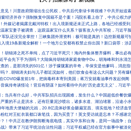
缩出生公民权，中共后代拿绿卡将很难？中共开始追索海外华人，无论你有钱没钱、反共不反共；宋祖德失联1
存？强制恢复中国籍不是个案！冯院长看上你了，中共公权力的堕落；张又侠曾秘密对话美军？美媒炸锅
外媒记者揭露北戴河特权！出入境新规还未正式上路，各地已经感受到戾气｜大宇
，这跟温家宝什么关系？骇客攻入中共军校，习近平脸面丧失！中共打压横州灾民！2028是北京最后一战
没完全掌控！三峡集团外泄资料：极可能是真的！边控新规最可怕之处；X上李老师到底长什么样？
规全解析！一个地方公安都有权禁止你出国？新口袋罪：涉及国安被边控，可以不告诉你理由！限制出国被正
单纯，点了习近平死穴！海内外集体整齐爆料，事出必有因！胡锦涛家族到底有没有事？秦枫出尔反尔惹人生
为强吗？大陆疯传胡锦涛家庭食物中Du，胡海峰和刘永清怎么样了？两个消息源同时在传涛哥离世！其实医
的501亿！涉于朦胧案的辛奇，辛保安是他爹吗，消息指辛保安将落马！红色权贵为非作歹，还批量培育后代
夫妇与儿子都近况如何，他们饮食会有这么大问题？另有爆料说前领导人被拔管？这些事情该怎么看｜大宇
D爆发前1年，把病毒样本寄到美国；蒋万安就毒油事件发起倒阁，在台湾是问题，在中国却是合格油？
谈怪论！背后有阴谋？如何看待中共的“历史虚无主义”，习近平借壳上市的文化自信催生出了什
中共军队招兵出现困难，发生什么？中国超低价餐饮爆红，背后都是经济辛酸泪！中共军队现权力真空，文件没人
水，还有巨量泥沙喷出，诸多水道、湖泊堵塞，沿途小水库暴涨后连续溃坝，高铁停摆、南水北调失灵、经济
元凶，20.8亿流体砂浆会砸扁宜昌、填实低地？经济血管一秒闭气、南水北调彻底归零？何止洪水那么简
都口诛笔伐，因为买贵了！英文受访就是忘本？不感谢北大则翻车..关于菲尔兹奖得主“王虹”，大家在
共正在教伊朗剪断海底电缆，其实中东和台海，是同一场战争；台湾的“底气”，别的国家很难短期复制
带来了习近平统治合法性问题；习近平权威已经在官方叙事中被淡化！｜大宇拍案惊奇