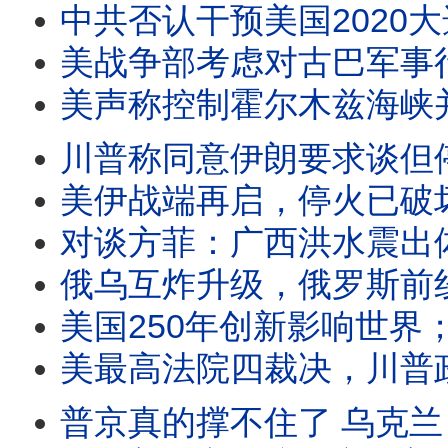
中共否认干预美国2020大选证据；世界AI合作组织创始成员国大多没有A
美战争部考虑对古巴军事行动，泽连斯基称乌克兰年产千万无人机，美国狂揍伊朗目的何在，
美声称控制霍尔木兹海峡并收费，美首次无人攻击艇击中伊朗潜艇
川普称同意伊朗要求谈但停火已结束，俄罕见承认乌克兰无人机致燃料短缺，普京拒
美伊战端再启，停火已破坏；川普三大国际战略变化：西班牙、土耳其和叙利
对谈方菲：广西洪水震出体制空壳！中共靠黑帮跨境镇
俄乌互炸升级，俄罗斯前线三邻国进入战备状态，美足
美国250年创新影响世界；美正式拒绝国际刑事法院管辖权；俄
美最高法院四裁决，川普政府输赢对半；美司法部调查支持美国社会主义运动
普京真的撑不住了 乌克兰 火烈鸟 导弹精准炸毁俄军工命脉 克里米亚炼