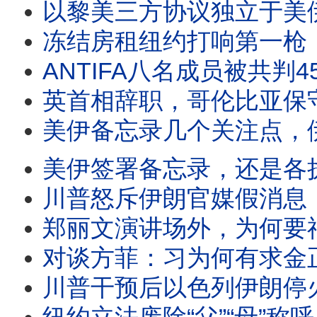
以黎美三方协议独立于美伊协议，普京被打急眼了想谈判？美
冻结房租纽约打响第一枪，川普怒斥共产主义，中共
ANTIFA八名成员被共判450年，伊朗要加入“穆斯
英首相辞职，哥伦比亚保守总统当选，美伊直接谈判成果
美伊备忘录几个关注点，伊外长称中伊核心不含俄国
美伊签署备忘录，还是各执一词，台湾公开收集中共情报，又一个
川普怒斥伊朗官媒假消息，称周末能签协议，美情报总监公布美曾资助全球
郑丽文演讲场外，为何要福青帮保护？在阻止以色
对谈方菲：习为何有求金正恩？唯恐朝倒向俄国。韩民
川普干预后以色列伊朗停火，革命卫