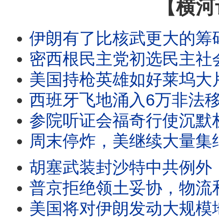
【横河
伊朗有了比核武更大的筹码，中共半掩承认南海自己撞船，CNN承认赛
密西根民主党初选民主社会主义重击建制派，霍尔木兹海峡协议今完成
美国持枪英雄如好莱坞大片，康宁汉在压力下拒绝退缩；川普周
西班牙飞地涌入6万非法移民；哈马斯同意解除武装；美
参院听证会福奇行使沉默权，福奇日记泄真相，党媒又要认领菲尔兹奖成果，
周末停炸，美继续大量集结；乌克兰里海截俄输伊军火，乌欲恢复1991年边界；，美
胡塞武装封沙特中共例外，美首次对强劳产品国关税制裁，乌克兰纵深打击三大目标新
普京拒绝领土妥协，物流和石油不配合，川普把攻击基础设施的决定权交给伊朗，
美国将对伊朗发动大规模地区战争，俄黑海舰队密令撤离家属，但可