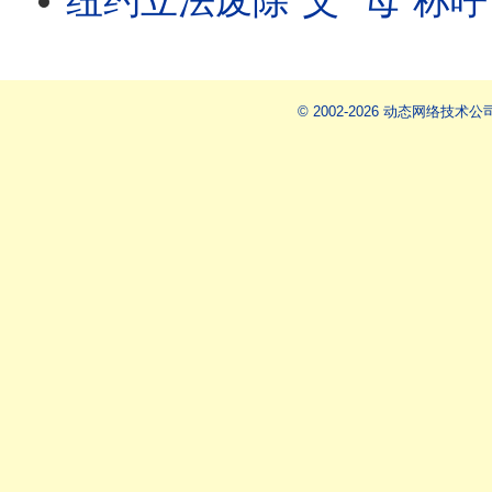
纽约立法废除“父”“母”称呼；新泽西反ICE暴乱背后的组织；加州选举引发争
© 2002-2026 动态网络技术公