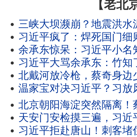
【老北
三峡大坝濒崩？地震洪水泥石流齐发，九孔承不住；大河南公开挺西平大侠，习共懵了；
习近平疯了：焊死国门细则出炉，出入境局造反了？八毒招阻出境，内幕竟是党撑不住
余承东惊呆：习近平小名知了！河南杨佳手刃恶霸后出逃，乡亲全力救夏付钢！
习近平大骂余承东：竹知了革命全面爆发！中共出入境新规：请配合放弃外国护照！
北戴河放冷枪，蔡奇身边少一人！习近平抓了大人物？辛奇养父辛保安落马！
温家宝对决习近平？习放风抓全家！长春政府反了？摊牌、躺平！党内反共官员井喷？
北京朝阳海淀突然隔离！蔡奇放风胡锦涛离世？360搜索结果习近平是猪！北
天安门安检摸三遍，习近平获封发疯的野猪！军中大乱，军头全员拒签字；王虹
习近平拒赴唐山！刺客堵住李强？中共宣布新冠再喷发，三亿牛马抛房产，美台