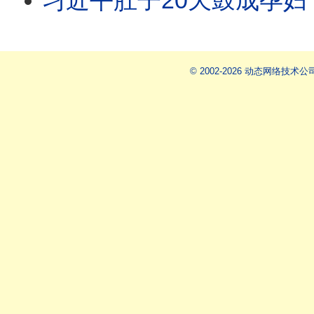
习近平肚子20天鼓成孕妇，被《拜猪文》气得？最大凶兆应验：白鸟撞山当
© 2002-2026 动态网络技术公