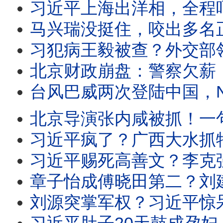
习近平上海出洋相，全程吓尿？少年勇士痛骂习视频火了！瀛台密会，习告知
马兴瑞没挺住，咬出多名正国级后被加速处理？沈阳洪水，习近平遭300冤魂索命！湖北中
习犯病王毅被查？外交部领导栏变了！广西人：习近平死哪了？下台！河北洪水千
北京财政崩盘：警察欠薪，蠢猪治国火了！揭秘：中共高官拒打国产疫苗保命！黑
台风巴威两次登陆中国，NO1暴雨横扫中国！上海杭州逃离，四川河北大水！北大清
北京导演张内咸被抓！一句“105岁畜生”惹怒习近平？迪丽热巴容貌大变、自
习近平疯了？广西大水抓特务闹出新绰号洗脚盆，大撒币救援外国灾民气炸中国灾
习近平赐死高善文？李克强同款；美驻华使馆十连发警报：逃离中国！天安门活体
章子怡成傅晓田第二？刘建超落马扯出国际绯闻！广西大洪水惨炸，中国大天灾扎堆；
刘源突掌军权？习近平惊呆：张升民一个人开军委会！李克强哼习惹杀身祸，近平