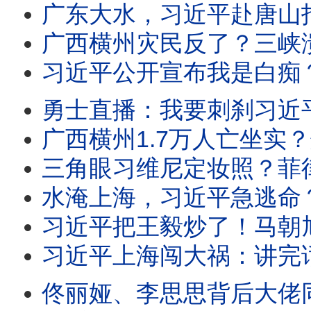
广东大水，习近平赴唐山指挥抗震？勇士喊：二愣子滚！灭共V字仇刹哥雨夜现身成都，
广西横州灾民反了？三峡溃坝爆料人失联！指纹声纹流出？王虹邓煜获数学诺奖，党紧急
习近平公开宣布我是白痴？三峡再爆新绝密资料，水电系一二把手全被抓！习逼
勇士直播：我要刺刹习近平！北京石景山爆大屠杀：武警突接密令！广西横州惊天大瓜：
广西横州1.7万人亡坐实？爆料者被抓！胡舒立叛变？财新网发文追打王岐山系马仔
三角眼习维尼定妆照？菲律宾把习近平气坏了！中纪委内鬼作乱，习官场失控；水
水淹上海，习近平急逃命？上海人狂酸习；习明泽接总书记班路线图流出？王沪宁访朝为
习近平把王毅炒了！马朝旭紧急访美修补关系？王沪宁访朝，反复双手合十向金正恩告饶
习近平上海闯大祸：讲完话A股暴跌！上海人嘲笑习土鳖拎马桶，AI大会是丐帮来要钱、进货
佟丽娅、李思思背后大佬同时被抓？两人成难姐难妹！习近平催牛马消费60万亿