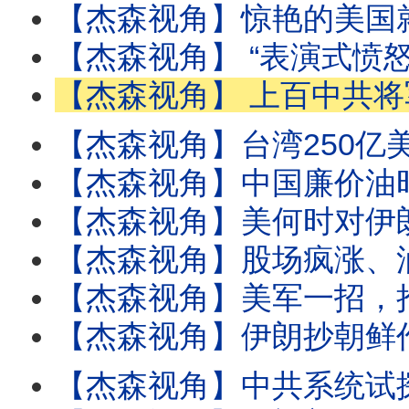
【杰森视角】惊艳的美国就业数据为何引发金融雪崩? 今年AI就会把人类送上不归路? 一项终极
【杰森视角】 “表演式愤怒”时代结束：美对中共策略换轨！美防长谈亚洲安全，只字不提台湾
【杰森视角】 上百中共将军消失后，台湾为何突然被习近平钉死为中美焦点！川普没卖台，
【杰森视角】台湾250亿美元买武器，效果出乎意料！女高阶主管性侵案为何成美国最火八卦？下药性侵
【杰森视角】中国廉价油时代终结！阿联酋退群，全球油市变天！中国储备油只够撑半年！伊朗用
【杰森视角】美何时对伊朗再次开火？封海峡成伊朗致命误判？伊朗攻击货轮，美防长冷笑说：打的
【杰森视角】股场疯涨、油价暴跌、海峡开关：世界在24小时中反转，再反转！川普给习近平下了
【杰森视角】美军一招，抢走伊朗唯一谈判筹码！美国要立城下之盟，伊朗三派势力打成一锅粥！川
【杰森视角】伊朗抄朝鲜作业，没人敢动，只有川普直接掀桌！马兴瑞落马透露中共权力真相！伊朗打
【杰森视角】中共系统试探美国战略软肋？神秘无人机在美核基地盘旋4小时，B-52轰炸机被迫暂停