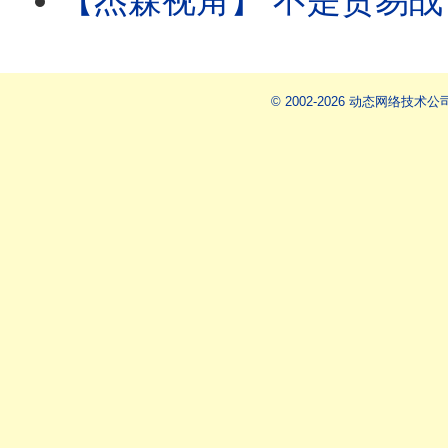
【杰森视角】 不是贸易战，是生存战！加拿大疯了：用75%的家底换5%的画饼！ 深扒中加“
© 2002-2026 动态网络技术公