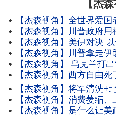
【杰森
【杰森视角】全世界爱国者飞弹产能卡在一栋建筑物里！华尔街私募大亨如何让美国军工产业死地
【杰森视角】川普政府用神秘基金撬动世界金融？美国为何用欧元救日元？美财长被偷拍并非意外？日
【杰森视角】美伊对决 以色列为何按兵不动？三条暗线异动：一张扑向伊朗的网在中东收紧！川普说
【杰森视角】川普拿走伊朗了最后一张牌？ 一个中国AI模型如何撼动华尔街万亿神话？全世界都
【杰森视角】 乌克兰打出“不败之路”！川普为何要对伊朗下狠手？美国飞弹炸出了“一带一路”
【杰森视角】西方自由死于掌声中！乌克兰暴打俄国，一则情报让北约极紧张！川普为何在国庆夜向共产
【杰森视角】将军清洗+北京撞机：习权力悖论无解！中共再砍六将，为何留下两个最危险的？落马
【杰森视角】消费萎缩、上亿人债务逾期：经济模式露底牌！昨天的政绩，今天的罪证：中共官场陷阱
【杰森视角】是什么让美政府对第五代AI极度恐慌？亲测被封第5代AI，其思考之缜密让我倒吸凉气