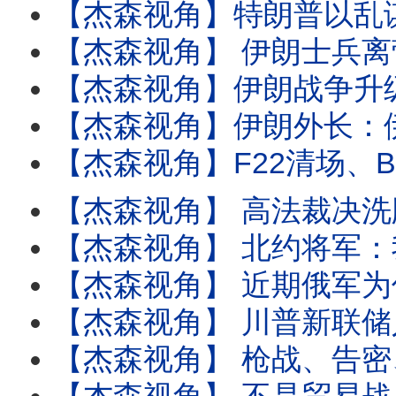
【杰森视角】特朗普以乱谋胜？伊朗飞弹飞4000公里击碎欧洲梦！ F-35不再无敌？伊朗在
【杰森视角】 伊朗士兵离营乞讨，外交官排队叛逃！骇客与飞弹联手让200万革命卫队裸奔! 
【杰森视角】伊朗战争升级，炸出中共最脆软肋！每天耗10亿，美国要打100天？川普
【杰森视角】伊朗外长：伊朗军队已失控！哈梅内伊死前诡秘做派曝光！美军几分钟就打沉9艘
【杰森视角】F22清场、B2钻地：揭“斩首”哈梅内伊惊人细节! 断油又断臂：习近平四月还会请
【杰森视角】 高法裁决洗牌全球贸易：谁在狂欢，谁在滴血？卡瓦诺法官反对意见激励特朗普立刻启动反杀戮
【杰森视角】 北约将军：我们完蛋了! 同一理念，为何让欧洲去年哭、今年笑？西方根本还没准备好
【杰森视角】 近期俄军为何会自相残杀? SpaceX吞下xAI：用地球的钱来圆太空的梦！
【杰森视角】 川普新联储人选沃什，一天砸穿黄金市场！人类押注AI救经济，AI却在社群平台
【杰森视角】 枪战、告密、反扑：惊悚96小时! 中国未来从此不可预测 ! 不是反腐，是战争