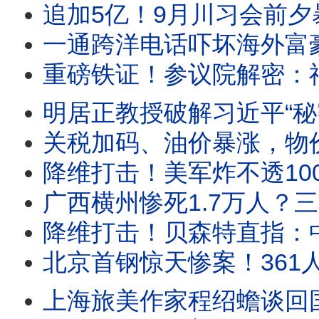
追加5亿！9月川习会前夕暴风雨！数亿美金砸向深
一通跨洋电话吓坏海外富豪！中共追缴离岸信托，全球天眼搜剿私
重磅铁证！参议院解密：福奇秘密潜入CIA，DEFUSE蓝图背后，石
明居正教授破解习近平“秘密议程”！百年变局真相曝
关税加码、油价暴涨，物价会持续上涨吗？中共逼没钱人消费有多荒谬？20
降维打击！美军炸不透100米花岗岩？川普点名伊朗“镐山”！深夜
广西横州惨死1.7万人？三峡溃坝模拟：6小时抹平宜昌，24小
降维打击！贝森特直指：中共AI是头号国安威胁！当场抓包偷
北京首钢惊天惨案！361人被逼跳入1500度钢水人间蒸发；历
上海旅美作家程绍蟾谈回国见闻：上海经济太萧条！都没人