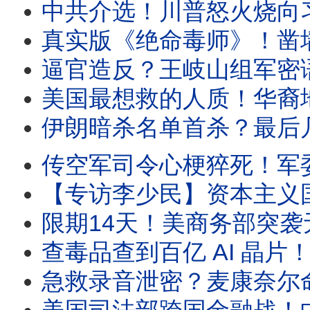
中共介选！川普怒火烧向习近平？连发4张“噘嘴 照”！川普震撼讲话：2.
真实版《绝命毒师》！凿墙越狱！中国顶级学霸“王哥”的双面
逼官造反？王岐山组军密语惊人！千万官员沦“财政肥猪”按
美国最想救的人质！华裔地震专家陷中共黑牢，100次提审，中共到底
伊朗暗杀名单首杀？最后几小时和川普的一通电话！超级鹰派格雷厄姆铁血
传空军司令心梗猝死！军委会议惊现一幕，习近平成孤家寡人；川普惊曝暗杀黑
【专访李少民】资本主义国家的“社会主义飞地”，会复刻北欧的高福利社会？还是会像
限期14天！美商务部突袭无烟煤背后：一块黑色的煤炭
查毒品查到百亿 AI 晶片！神秘共军女金主、电竞冠军、竹
急救录音泄密？麦康奈尔命悬一线，赵小兰为何火速密访