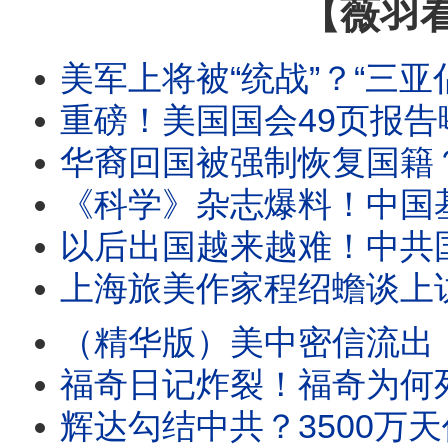
【薇羽
美军上将被“统战”？“三亚倡议”十五年暗线：华为顾问、
重磅！美国国会49页报告曝光！中共如何监听到川普的手机
华裔回国被强制恢复国籍？年轻人小红书发问指向谁
《科学》杂志爆料！中国基因编辑致死六岁女童黑幕；从贺建
以后出国越来越难！中共国务院出台新规，全面收紧出
上海旅美作家程绍蟾谈上访见闻：上海人上访有多难！那些上
（精华版）美中密信流出！达萨克手把手教石正丽公关；解密档案曝光
福奇日记炸裂！福奇为何死守沉默？1100页私人日记与特赦令揭开
辉达勾结中共？3500万天价晶片案大曝光！卷10亿逃