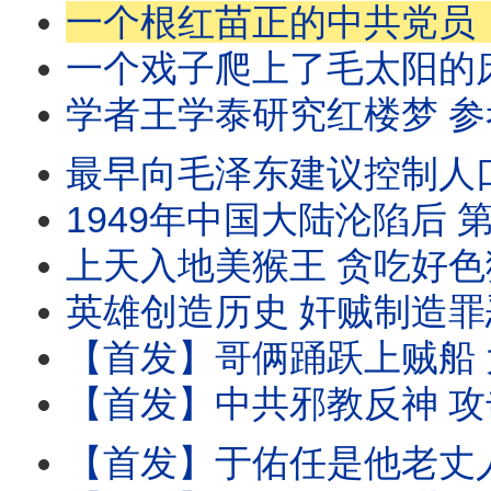
一个根红苗正的中共党员，质疑毛泽东批林批孔运动很搞笑，就被党妈抓起来批斗；遭迫害
一个戏子爬上了毛太阳的床 别人说她啥就都是犯罪了 而且是反革命大
学者王学泰研究红楼梦 参考 推背图 突然有个惊人发现 但没想到 这竟然会给他的人生带
最早向毛泽东建议控制人口的北大校长马寅初 最终被老毛的 人口自信 侮辱 导致计生3
1949年中国大陆沦陷后 第一任北大校长汤用彤被废了武功 不说 还殃及后代 皆因一念之差 好友胡适
上天入地美猴王 贪吃好色猪八戒 这是中国人对这俩艺术人物的印象 生活中真实的扮演者却
英雄创造历史 奸贼制造罪恶 抗战胜利后 面对120万共军 4年内 
【首发】哥俩踊跃上贼船 大哥瞿秋白36岁被枪决 四弟瞿景白更惨 23岁就被斯
【首发】中共邪教反神 攻击基督教从100年前就开始了 那时它刚建党 就在俄爹指导下 组织反神联
【首发】于佑任是他老丈人 他还渣了一个俄国美女 挡