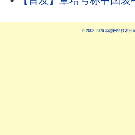
【首发】章培号称中国装甲兵之父，章乃器更是毛泽东划定的四大右派之一
© 2002-2026 动态网络技术公