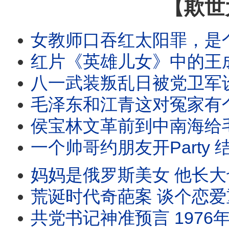
【欺世
女教师口吞红太阳罪，是个什么罪？煤球工一个壮举，让中南
红片《英雄儿女》中的王成被塑造成抗美援朝的英雄，但他原型是湘西悍匪，老毛援助金日成，把
八一武装叛乱日被党卫军设定为建军节，档次真够低。99年来，共军由小到大，由大走衰。1
毛泽东和江青这对冤家有个共同爱好：看片。但他俩兴趣爱好不同，因为有特权就各看各的，但都是特
侯宝林文革前到中南海给毛泽东说相声 把老毛逗得前仰后合 老侯以为自己能避祸 没想红卫兵根
一个帅哥约朋友开Party 结果被判S刑 因为毛泽东前一天S了 他们聚会时还摔碎了毛的
妈妈是俄罗斯美女 他长大也娶了俄罗斯美女 还生了两个漂亮的混血女儿 但就是
荒诞时代奇葩案 谈个恋爱重判15年 只因为他是中国人 奉命援外时对外国妞 
共党书记神准预言 1976年周恩来 朱德 毛泽东同年死 结果成真 这个倒霉小书记一句话