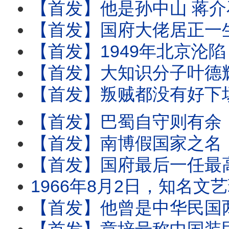
【首发】他是孙中山 蒋介石 毛泽东的座上客 却被
【首发】国府大佬居正一生反共 但爱女和女婿却双双是共党卧底 二人为土共立下汗马功劳 
【首发】1949年北京沦陷 人人骂国军驻北平总司令傅作义 却不知老傅是被他家共党卧底大女
【首发】大知识分子叶德辉视死如归 口述一幅辛辣对子讽刺毛泽东马仔 
【首发】叛贼都没有好下场！自古如此。蒋介石身边那么多共匪卧底，哪个没遭
【首发】巴蜀自守则有余 ，四川败则天下亡。中华民国丢了四川而后痛失大陆，正是因为
【首发】南博假国家之名，捐赠私人珍贵书画事件，引出收藏世家庞莱臣家
【首发】国府最后一任最高检察长杨兆龙，被身边两个最亲的女人骗留在大
1966年8月2日，知名文艺理论家、共产党员叶以群，从上海华山路一座公寓6楼一跃而
【首发】他曾是中华民国两任大总统+三任副总统，然而自己死后被炸