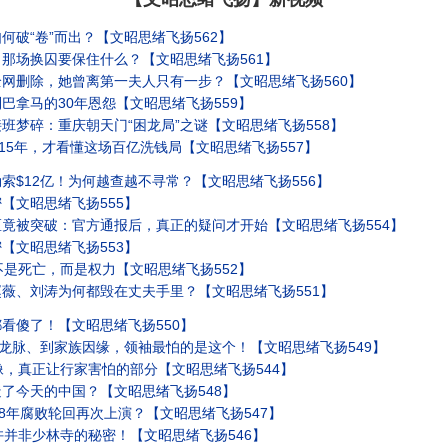
破“卷”而出？【文昭思绪飞扬562】
那场换囚要保住什么？【文昭思绪飞扬561】
网删除，她曾离第一夫人只有一步？【文昭思绪飞扬560】
巴拿马的30年恩怨【文昭思绪飞扬559】
班梦碎：重庆朝天门“困龙局”之谜【文昭思绪飞扬558】
15年，才看懂这场百亿洗钱局【文昭思绪飞扬557】
索$12亿！为何越查越不寻常？【文昭思绪飞扬556】
【文昭思绪飞扬555】
竟被突破：官方通报后，真正的疑问才开始【文昭思绪飞扬554】
【文昭思绪飞扬553】
不是死亡，而是权力【文昭思绪飞扬552】
薇、刘涛为何都毁在丈夫手里？【文昭思绪飞扬551】
看傻了！【文昭思绪飞扬550】
从龙脉、到家族因缘，领袖最怕的是这个！【文昭思绪飞扬549】
像，真正让行家害怕的部分【文昭思绪飞扬544】
了今天的中国？【文昭思绪飞扬548】
28年腐败轮回再次上演？【文昭思绪飞扬547】
许并非少林寺的秘密！【文昭思绪飞扬546】