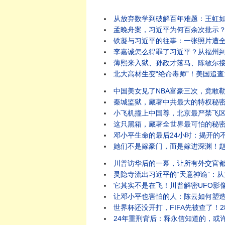
从放弃数学到破解百年难题：王虹如何
孟晚舟案，习近平为何百余次批示？
铁凝与习近平的往事：一张照片遭全
李嘉诚怎么得罪了习近平？从福州到
薄熙来入狱、孙政才落马、陈敏尔接
北大高材生变“绝命毒师”！美国追查
中国美女见了NBA富豪三次，竟敢勒
秦城监狱，藏著中共最大的特权秘密
小飞机撞上中国尊，北京最严禁飞区
这只黑箱，藏著全世界最可怕的秘密
邓小平生命的最后24小时：揭开的
她们不是嫁豪门，而是嫁进深渊！赵
川普访华后的一幕，让所有外交官都
灵隐寺流出习近平的“天意神谕”：
它其实不是在飞！川普解密UFO影
让邓小平也害怕的人：陈云如何塑造
世界杯还没开打，FIFA先被查了！
24年重刑背后：释永信知道的，或